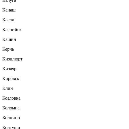
Калуга
Канаш
Касли
Каспийск
Кашин
Керчь
Кизилюрт
Кизляр
Кировск
Клин
Козловка
Коломна
Колпино
Колтуши