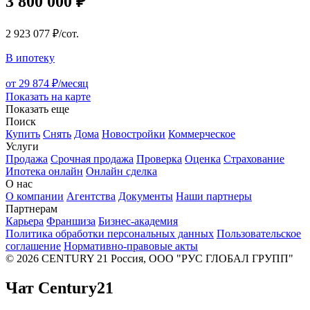
3 800 000 ₽
2 923 077 ₽/сот.
В ипотеку
от 29 874 ₽/месяц
Показать на карте
Показать еще
Поиск
Купить
Снять
Дома
Новостройки
Коммерческое
Услуги
Продажа
Срочная продажа
Проверка
Оценка
Страхование
Ипотека онлайн
Онлайн сделка
О нас
О компании
Агентства
Документы
Наши партнеры
Партнерам
Карьера
Франшиза
Бизнес-академия
Политика обработки персональных данных
Пользовательское
соглашение
Нормативно-правовые акты
© 2026 CENTURY 21 Россия, ООО "РУС ГЛОБАЛ ГРУПП"
Чат Century21