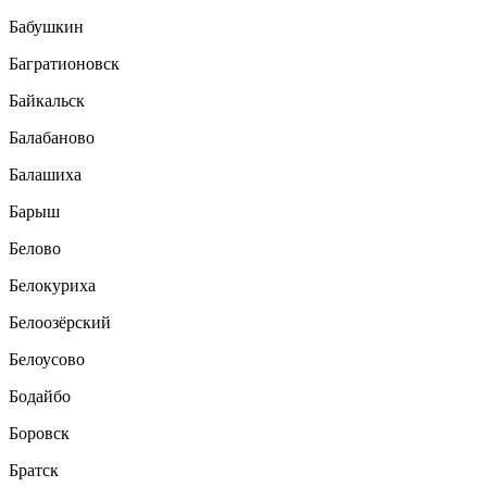
Бабушкин
Багратионовск
Байкальск
Балабаново
Балашиха
Барыш
Белово
Белокуриха
Белоозёрский
Белоусово
Бодайбо
Боровск
Братск