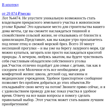
В ипотеку
от 29 874 ₽/месяц
Лот №4474. Не упустите уникальную возможность стать
владельцем прекрасного земельного участка в живописном
уголке Крыма! Это идеальное место для строительства вашего
дома мечты, где вы сможете наслаждаться тишиной и
спокойствием сельской жизни, не отказываясь от близости к
цивилизации.Представьте, как вы каждое утро просыпаетесь
под пение птиц и свежий морской бриз. Всего 10 минут
неспешной прогулки – и вы уже на берегу лазурного моря, где
можно купаться, загорать или просто наслаждаться красотой
природы. А вечером, любуясь закатом, вы будете чувствовать
себя счастливым обладателем собственного уголка
рая.Участок отлично подойдет для семьи с детьми, так как в
соседнем селе Молочное есть все необходимое для
комфортной жизни: школа, детский сад, магазины и
медицинские учреждения. Удобное транспортное сообщение
позволяет без проблем добраться до этих объектов.Не
откладывайте свою мечту на потом! Звоните прямо сейчас, и я
с удовольствием проведу для вас показ участка в удобное
время. Отвечу на все ваши вопросы и помогу сделать
правильный выбор. Этот участок может стать вашим лучшим
приобретением!