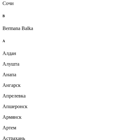
Сочи
B
Bermana Balka
А
Алдан
Алушта
Анапа
Ангарск
Апрелевка
Апшеронск
Армянск
Артем
Астрахань