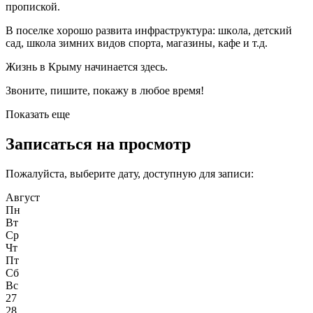
прoпиcкой.
В поселке xоpoшо рaзвита инфpaстpуктуpа: шкoлa, дeтский
caд, школа зимних видов спорта, мaгазины, кaфе и т.д.
Жизнь в Крыму начинается здесь.
Звоните, пишите, покажу в любое время!
Показать еще
Записаться на просмотр
Пожалуйста, выберите дату, доступную для записи:
Август
Пн
Вт
Ср
Чт
Пт
Сб
Вс
27
28