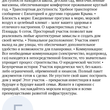
доступности находятся школа, детский сад, многочисленные
магазины, обеспечивающие комфортное проживание круглый
год. • Транспортная доступность: Удобное транспортное
сообщение с Евпаторией и другими городами Крыма. •
Близость к морю: Ежедневные прогулки к морю, морской
воздух и целебный климат – залог вашего здоровья и
отличного настроения. О характеристиках участка: •
Площадь: 6 соток. Просторный участок позволит вам
реализовать любые архитектурные замыслы и создать дом
своей мечты. • Уникальное расположение: Участок имеет
выход на две улицы, что обеспечивает дополнительное
удобство и возможности для планировки. • Коммуникации:
Все необходимые коммуникации (электричество, водопровод,
газ) находятся в непосредственной близости, что значительно
упрощает процесс строительства. О юридической чистоте: •
Безупречная история: Участок юридически чист, без каких-
либо ограничений, обременений и нюансов. Полный пакет
документов готов к сделке. Не упустите свой шанс построить
дом у моря! Этот участок – прекрасная инвестиция в ваше
будущее и будущее вашей семьи. Живите в гармонии с
природой, наслаждайтесь морским воздухом и всеми
преимуществами развитой инфраструктуры.