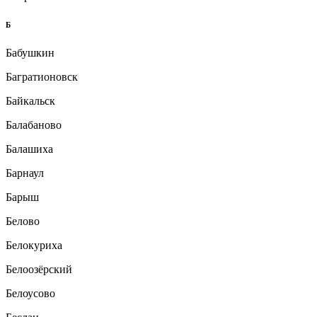
Б
Бабушкин
Багратионовск
Байкальск
Балабаново
Балашиха
Барнаул
Барыш
Белово
Белокуриха
Белоозёрский
Белоусово