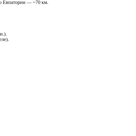
до Евпатории — ~70 км.
и.).
ле).