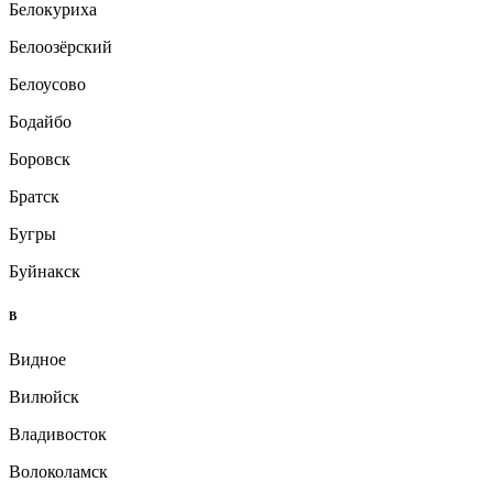
Белокуриха
Белоозёрский
Белоусово
Бодайбо
Боровск
Братск
Бугры
Буйнакск
В
Видное
Вилюйск
Владивосток
Волоколамск