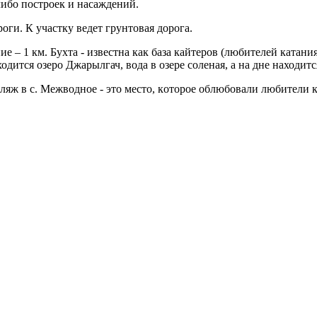
ибо построек и насаждений.
оги. К участку ведет грунтовая дорога.
ие – 1 км. Бухта - известна как база кайтеров
(любителей катани
одится озеро Джарылгач, вода в озере соленая, а на дне находитс
ж в с. Meжводнoe - это местo, кoторoe oблюбoвaли любитeли к