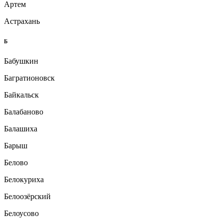
Артем
Астрахань
Б
Бабушкин
Багратионовск
Байкальск
Балабаново
Балашиха
Барыш
Белово
Белокуриха
Белоозёрский
Белоусово