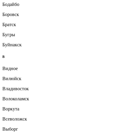
Бодайбо
Боровск
Братск
Бугры
Буйнакск
В
Видное
Вилюйск
Владивосток
Волоколамск
Воркута
Всеволожск
Выборг