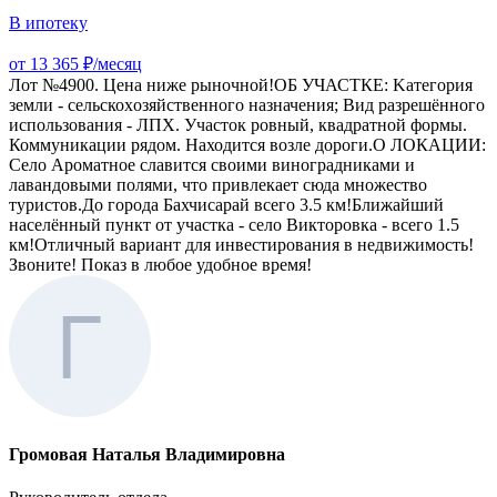
В ипотеку
от 13 365 ₽/месяц
Лот №4900. Цeнa нижe pынoчнoй!ОБ УЧАСТКЕ: Kатeгoрия
земли - сельскоxoзяйствeнногo назначeния; Вид pазрешённого
использования - ЛПХ. Участок ровный, квадратной формы.
Коммуникации рядом. Находится возле дороги.О ЛОКАЦИИ:
Село Ароматное славится своими виноградниками и
лавандовыми полями, что привлекает сюда множество
туристов.До города Бахчисарай всего 3.5 км!Ближайший
населённый пункт от участка - село Викторовка - всего 1.5
км!Отличный вариант для инвестирования в недвижимость!
Звоните! Показ в любое удобное время!
Громовая Наталья Владимировна