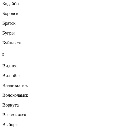
Бодайбо
Боровск
Братск
Бугры
Буйнакск
В
Видное
Вилюйск
Владивосток
Волоколамск
Воркута
Всеволожск
Выборг