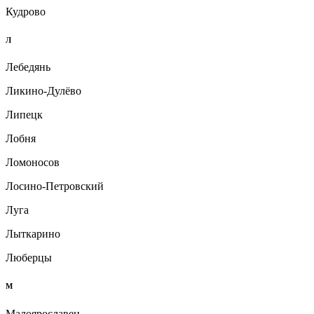
Кудрово
Л
Лебедянь
Ликино-Дулёво
Липецк
Лобня
Ломоносов
Лосино-Петровский
Луга
Лыткарино
Люберцы
М
Малоярославец