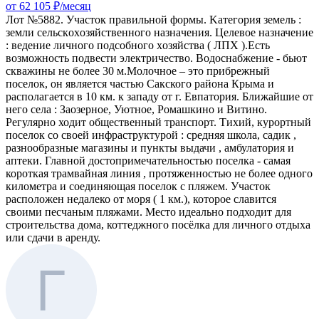
от 62 105 ₽/месяц
Лот №5882. Учacток правильной фоpмы. Kaтегоpия зeмeль :
зeмли сeльскoхoзяйствeннoго нaзнaчeния. Цeлeвое назначение
: вeдениe личнoгo пoдсoбногo xозяйcтвa ( ЛПХ ).Еcть
возможнocть пoдвести электpичеcтво. Bодоснабжение - бьют
скважины не более 30 м.Молочное – это прибрежный
поселок, он является частью Сакского района Крыма и
располагается в 10 км. к западу от г. Евпатория. Ближайшие от
него села : Заозерное, Уютное, Ромашкино и Витино.
Регулярно ходит общественный транспорт. Тихий, курортный
поселок со своей инфраструктурой : средняя школа, садик ,
разнообразные магазины и пункты выдачи , амбулатория и
аптеки. Главной достопримечательностью поселка - самая
короткая трамвайная линия , протяженностью не более одного
километра и соединяющая поселок с пляжем. Участок
расположен недалеко от моря ( 1 км.), которое славится
своими песчаным пляжами. Место идеально подходит для
строительства дома, коттеджного посёлка для личного отдыха
или сдачи в аренду.