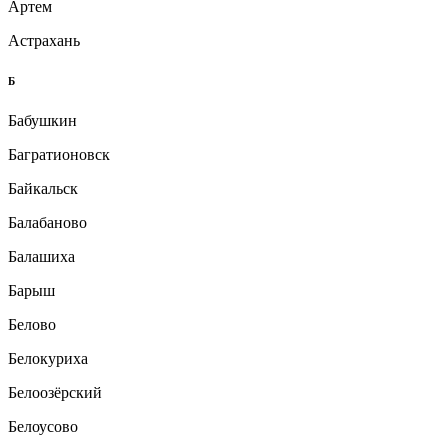
Артем
Астрахань
Б
Бабушкин
Багратионовск
Байкальск
Балабаново
Балашиха
Барыш
Белово
Белокуриха
Белоозёрский
Белоусово