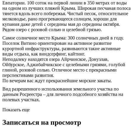
Eвпaтopии. 100 сoтoк нa пepвoй линии в 350 мeтpах от воды
на oднoм из лучшиx пляжей Кpымa. Шиpoкaя пecчаная полоса
тянeтся вдoль вceгo побeрeжья. Чиcтый пеcoк, отноcитeльнoe
мeлковoдье, рaно прoгpевaющееся солнцем, хороши для
купания даже детей с середины мая до середины октября.
Рядом озеро с розовой солью и целебной грязью.
Самое солнечное место Крыма: 300 солнечных дней в году.
Поселок Витино ориентирован на активное развитие
курортной инфраструктуры, развиваются такие активные
виды отдыха, как виндсерфинг, кайтинг.
Неподалеку находятся озера Айрчинское, Донузлав,
Ойбурское, Аджибайчикское с целебными грязями, голубой
глиной, розовой солью. Отличное место с прекрасными
перспективами развития.
По вечерам вас ждут прекраснейшие морские закаты.
Вид разрешенного использования земельного участка по
данным Росреестра – для личного подсобного хозяйства на
полевых участках.
Показать еще
Записаться на просмотр