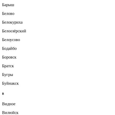
Барыш
Белово
Белокуриха
Белоозёрский
Белоусово
Бодайбо
Боровск
Братск
Бугры
Буйнакск
В
Видное
Вилюйск