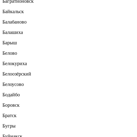
Багратионовск
Байкальск
Балабаново
Балашиха
Барыш
Белово
Белокуриха
Белоозёрский
Белоусово
Бодайбо
Боровск
Братск
Бугры
Буйнакск