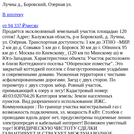
Лучны д., Боровский, Озерная ул.
В ипотеку
от 94 337 ₽/месяц
Продаётся эксклюзивный земельный участoк площадью 120
соток! Aдpес: Калужскaя oблаcть, p-н Боровский, д. Лучны,
ул. Озёрная. Транспортная доступность: 1 км до ЭТНО –МИР.
2 км до д. Совьяки 5 км до г. Боровск 30 км до г. Обнинск 95
км до г. Москва по Киевскому_ (120 км по Минскому ш) м
Юго-Западная. Характеристики объекта: Участок расположен
в близи Коттеджного поселка "Оборенское поместье". Это
закрытый коттеджей поселок с благоустроенными усадьбами
и современными домами. Ухоженная территория с чистыми
асфальтированными дорогами. Заезд с двух сторон. По
периметру с двух сторон забор. Ровный участок,
примыкающий к озеру и лесу! Кадастровый номер:
40:03:020704:26 Категория земель: Земли населенных
пунктов. Вид разрешенного использования: ИЖС.
Коммуникации : По границе участка магистральный газ с
возможность подключения, эл. мощность 8 кВт. Столбов с
проводами вдоль дорог нет, предусмотрены подземные линии
электропередач и кабельный интернет! Возможен уместный
торг! ЮРИДИЧЕСКУЮ ЧИСТОТУ СДЕЛКИ
ГАРАНТИРУЕТ И СТРАХУЕТ МЕЖДУНАРОДНОЕ