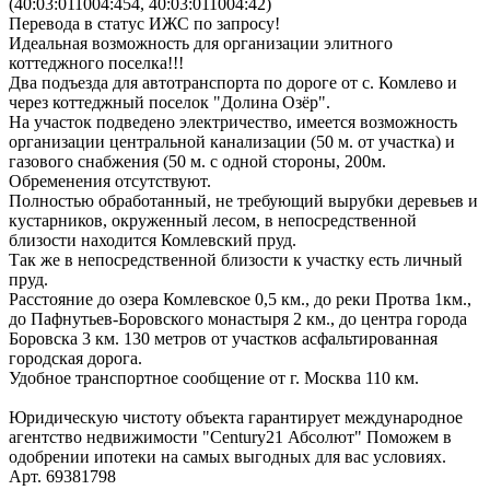
(40:03:011004:454, 40:03:011004:42)
Перевода в статус ИЖС по запросу!
Идеальная возможность для организации элитного
коттеджного поселка!!!
Два подъезда для автотранспорта по дороге от с. Комлево и
через коттеджный поселок "Долина Озёр".
На участок подведено электричество, имеется возможность
организации центральной канализации (50 м. от участка) и
газового снабжения (50 м. с одной стороны, 200м.
Обременения отсутствуют.
Полностью обработанный, не требующий вырубки деревьев и
кустарников, окруженный лесом, в непосредственной
близости находится Комлевский пруд.
Так же в непосредственной близости к участку есть личный
пруд.
Расстояние до озера Комлевское 0,5 км., до реки Протва 1км.,
до Пафнутьев-Боровского монастыря 2 км., до центра города
Боровска 3 км. 130 метров от участков асфальтированная
городская дорога.
Удобное транспортное сообщение от г. Москва 110 км.
Юридическую чистоту объекта гарантирует международное
агентство недвижимости "Century21 Абсолют" Поможем в
одобрении ипотеки на самых выгодных для вас условиях.
Арт. 69381798