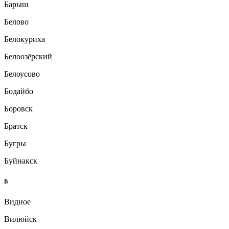
Барыш
Белово
Белокуриха
Белоозёрский
Белоусово
Бодайбо
Боровск
Братск
Бугры
Буйнакск
В
Видное
Вилюйск