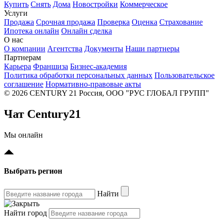
Купить
Снять
Дома
Новостройки
Коммерческое
Услуги
Продажа
Срочная продажа
Проверка
Оценка
Страхование
Ипотека онлайн
Онлайн сделка
О нас
О компании
Агентства
Документы
Наши партнеры
Партнерам
Карьера
Франшиза
Бизнес-академия
Политика обработки персональных данных
Пользовательское
соглашение
Нормативно-правовые акты
© 2026 CENTURY 21 Россия, ООО "РУС ГЛОБАЛ ГРУПП"
Чат Century21
Мы онлайн
Выбрать регион
Найти
Найти город