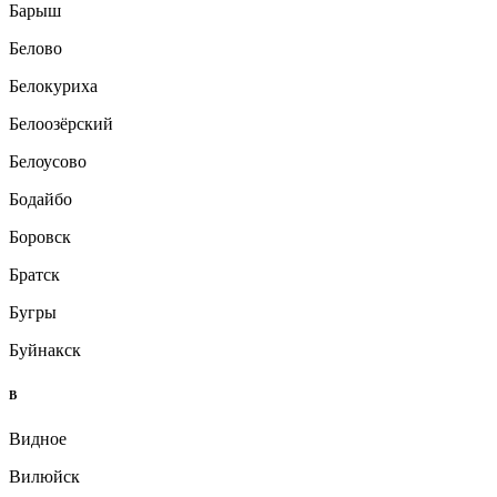
Барыш
Белово
Белокуриха
Белоозёрский
Белоусово
Бодайбо
Боровск
Братск
Бугры
Буйнакск
В
Видное
Вилюйск