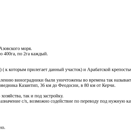
Азовского моря.
ю 400га, по 2га каждый.
( к которым прилегает данный участок) и Арабатской крепост
жалению виноградники были уничтожены во времена так называем
оведника Казантип, 36 км до Феодосии, в 80 км от Керчи.
хозяйства, так и под застройку.
назначение с/х, возможно содействие по переводу под нужную к
но.