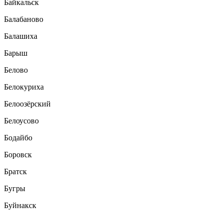
Байкальск
Балабаново
Балашиха
Барыш
Белово
Белокуриха
Белоозёрский
Белоусово
Бодайбо
Боровск
Братск
Бугры
Буйнакск