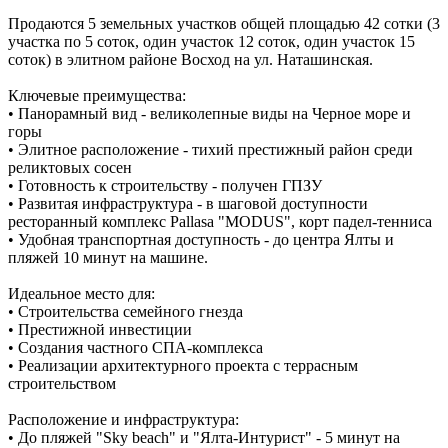
Продаются 5 земельных участков общей площадью 42 сотки (3
участка по 5 соток, один участок 12 соток, один участок 15
соток) в элитном районе Восход на ул. Наташинская.
Ключевые преимущества:
• Панорамный вид - великолепные виды на Черное море и
горы
• Элитное расположение - тихий престижный район среди
реликтовых сосен
• Готовность к строительству - получен ГПЗУ
• Развитая инфраструктура - в шаговой доступности
ресторанный комплекс Pallasа "MODUS", корт падел-тенниса
• Удобная транспортная доступность - до центра Ялты и
пляжей 10 минут на машине.
Идеальное место для:
• Строительства семейного гнезда
• Престижной инвестиции
• Создания частного СПА-комплекса
• Реализации архитектурного проекта с террасным
строительством
Расположение и инфраструктура:
• До пляжей "Sky beach" и "Ялта-Интурист" - 5 минут на