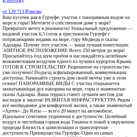
В ипотеку
от 129 713 ₽/месяц
Ваш кусочек рая в Гурзуфе: участок с панорамным видом на
море и горы! Мечтаете о собственном доме у моря?
Превратите мечту в реальность! Уникальный предложение —
видовой участок 6,5 соток в престижном Гурзуфе с
потрясающими видами на море, гору Медведь и скалы
Адалары. Почему этот участок — ваша лучшая инвестиция:
ЭЛИТНОЕ РАСПОЛОЖЕНИЕ Всего 250 метров до моря!
Просыпайтесь под шум прибоя и наслаждайтесь целебным
можжевеловым воздухом одного из лучших курортов Крыма.
ГОТОВ К СТРОИТЕЛЬСТВУ Разрешение на строительство
уже получено! Подъезд асфальтированный, коммуникации
доступны. Начинайте строить дом своей мечты уже в этом
сезоне! ПАНОРАМНЫЕ ВИДЫ С участка открывается
захватывающая дух панорама на море, горы и знаменитые
скалы Адалары. Ваша терраса станет лучшим местом для
восходов и закатов! РАЗВИТАЯ ИНФРАСТРУКТУРА Рядом
всё необходимое для комфортной жизни, а также знаменитый
«Артек». До Ялты — всего 20 минут на автомобиле.
Идеальное сочетание уединения и доступности: Целебный
воздух и чистейшая горная вода Тишина и покой в окружении
природы Близость к цивилизации и транспортная
доступность Преимущества Гурзуфа: Один из самых