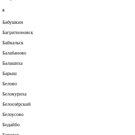
Б
Бабушкин
Багратионовск
Байкальск
Балабаново
Балашиха
Барыш
Белово
Белокуриха
Белоозёрский
Белоусово
Бодайбо
Боровск