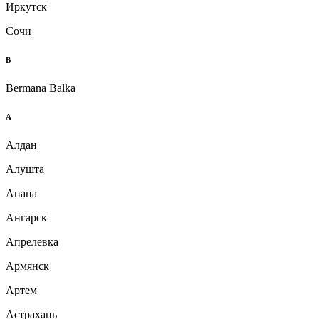
Иркутск
Сочи
B
Bermana Balka
А
Алдан
Алушта
Анапа
Ангарск
Апрелевка
Армянск
Артем
Астрахань