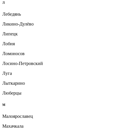
Л
Лебедянь
Ликино-Дулёво
Липецк
Лобня
Ломоносов
Лосино-Петровский
Луга
Лыткарино
Люберцы
М
Малоярославец
Махачкала