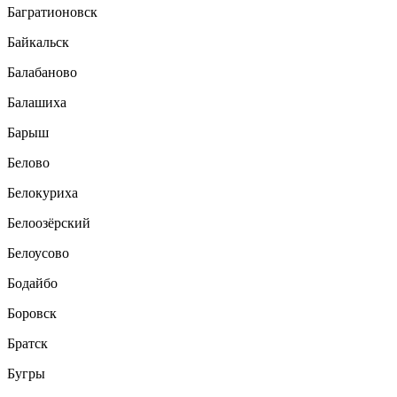
Багратионовск
Байкальск
Балабаново
Балашиха
Барыш
Белово
Белокуриха
Белоозёрский
Белоусово
Бодайбо
Боровск
Братск
Бугры