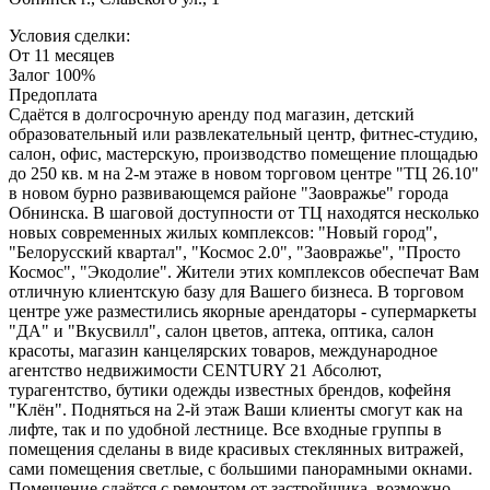
Условия сделки:
От 11 месяцев
Залог 100%
Предоплата
Сдаётся в долгосрочную аренду под магазин, детский
образовательный или развлекательный центр, фитнес-студию,
салон, офис, мастерскую, производство помещение площадью
до 250 кв. м на 2-м этаже в новом торговом центре "ТЦ 26.10"
в новом бурно развивающемся районе "Заовражье" города
Обнинска. В шаговой доступности от ТЦ находятся несколько
новых современных жилых комплексов: "Новый город",
"Белорусский квартал", "Космос 2.0", "Заовражье", "Просто
Космос", "Экодолие". Жители этих комплексов обеспечат Вам
отличную клиентскую базу для Вашего бизнеса. В торговом
центре уже разместились якорные арендаторы - супермаркеты
"ДА" и "Вкусвилл", салон цветов, аптека, оптика, салон
красоты, магазин канцелярских товаров, международное
агентство недвижимости CENTURY 21 Абсолют,
турагентство, бутики одежды известных брендов, кофейня
"Клён". Подняться на 2-й этаж Ваши клиенты смогут как на
лифте, так и по удобной лестнице. Все входные группы в
помещения сделаны в виде красивых стеклянных витражей,
сами помещения светлые, с большими панорамными окнами.
Помещение сдаётся с ремонтом от застройщика, возможно