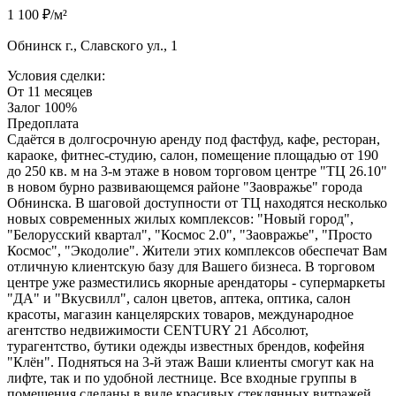
1 100 ₽/м²
Обнинск г., Славского ул., 1
Условия сделки:
От 11 месяцев
Залог 100%
Предоплата
Сдаётся в долгосрочную аренду под фастфуд, кафе, ресторан,
караоке, фитнес-студию, салон, помещение площадью от 190
до 250 кв. м на 3-м этаже в новом торговом центре "ТЦ 26.10"
в новом бурно развивающемся районе "Заовражье" города
Обнинска. В шаговой доступности от ТЦ находятся несколько
новых современных жилых комплексов: "Новый город",
"Белорусский квартал", "Космос 2.0", "Заовражье", "Просто
Космос", "Экодолие". Жители этих комплексов обеспечат Вам
отличную клиентскую базу для Вашего бизнеса. В торговом
центре уже разместились якорные арендаторы - супермаркеты
"ДА" и "Вкусвилл", салон цветов, аптека, оптика, салон
красоты, магазин канцелярских товаров, международное
агентство недвижимости CENTURY 21 Абсолют,
турагентство, бутики одежды известных брендов, кофейня
"Клён". Подняться на 3-й этаж Ваши клиенты смогут как на
лифте, так и по удобной лестнице. Все входные группы в
помещения сделаны в виде красивых стеклянных витражей,