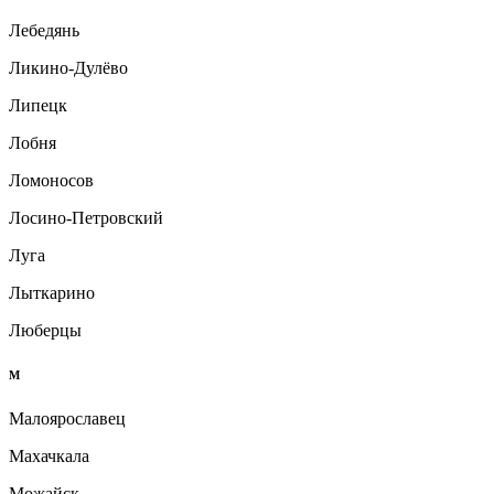
Лебедянь
Ликино-Дулёво
Липецк
Лобня
Ломоносов
Лосино-Петровский
Луга
Лыткарино
Люберцы
М
Малоярославец
Махачкала
Можайск