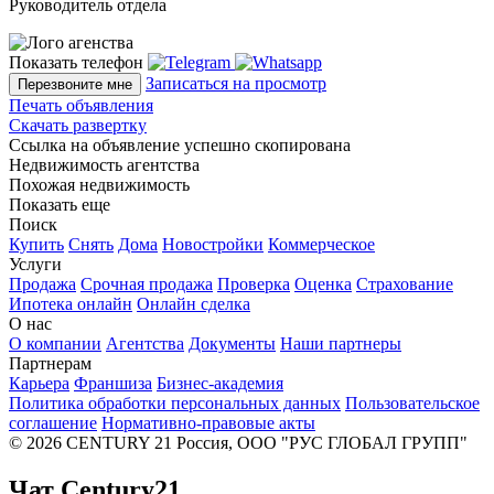
Руководитель отдела
Показать телефон
Записаться на просмотр
Перезвоните мне
Печать объявления
Скачать развертку
Ссылка на объявление успешно скопирована
Недвижимость агентства
Похожая недвижимость
Показать еще
Поиск
Купить
Снять
Дома
Новостройки
Коммерческое
Услуги
Продажа
Срочная продажа
Проверка
Оценка
Страхование
Ипотека онлайн
Онлайн сделка
О нас
О компании
Агентства
Документы
Наши партнеры
Партнерам
Карьера
Франшиза
Бизнес-академия
Политика обработки персональных данных
Пользовательское
соглашение
Нормативно-правовые акты
© 2026 CENTURY 21 Россия, ООО "РУС ГЛОБАЛ ГРУПП"
Чат Century21