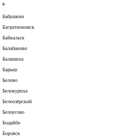
Б
Бабушкин
Багратионовск
Байкальск
Балабаново
Балашиха
Барыш
Белово
Белокуриха
Белоозёрский
Белоусово
Бодайбо
Боровск