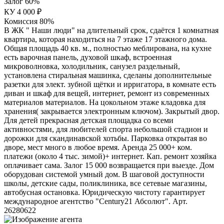
Залог 60%
КУ 4 000 ₽
Комиссия 80%
В ЖК " Наши люди" на длительный срок, сдаётся 1 комнатная
квартира, которая находиться на 7 этаже 17 этажного дома.
Общая площадь 40 кв. м., полностью меблирована, на кухне
есть варочная панель, духовой шкаф, встроенная
микроволновка, холодильник, санузел раздельный,
установлена стиральная машинка, сделаны дополнительные
разетки для элект. зубной щётки и ирригатора, в комнате есть
диван и шкаф для вещей, интернет, ремонт из современных
материалов материалов. На цокольном этаже кладовка для
хранения( закрывается электронным ключом). Закрытый двор.
Для детей прекрасная детская площадка со всеми
активностями, для любителей спорта небольшой стадион и
дорожки для скандинавской хотьбы. Парковка открытая во
дворе, мест много в любое время. Аренда 25 000+ ком.
платежи (около 4 тыс. зимой)+ интернет. Кап. ремонт хозяйка
оплачивает сама. Залог 15 000 возвращается при выезде. Дом
оборудован системой умный дом. В шаговой доступности
школы, детские сады, поликлиника, все сетевые магазины,
автобусная остановка. Юридическую чистоту гарантирует
международное агентство "Century21 Абсолют". Арт.
26280622