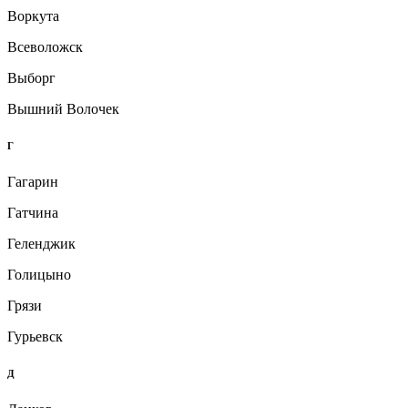
Воркута
Всеволожск
Выборг
Вышний Волочек
Г
Гагарин
Гатчина
Геленджик
Голицыно
Грязи
Гурьевск
Д