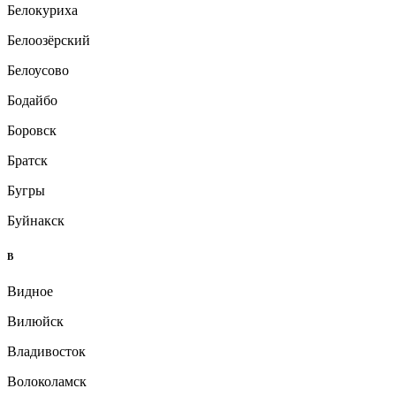
Белокуриха
Белоозёрский
Белоусово
Бодайбо
Боровск
Братск
Бугры
Буйнакск
В
Видное
Вилюйск
Владивосток
Волоколамск