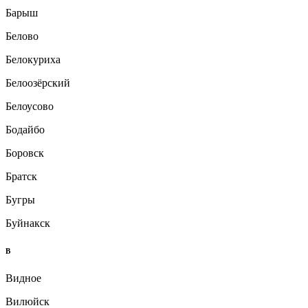
Барыш
Белово
Белокуриха
Белоозёрский
Белоусово
Бодайбо
Боровск
Братск
Бугры
Буйнакск
В
Видное
Вилюйск