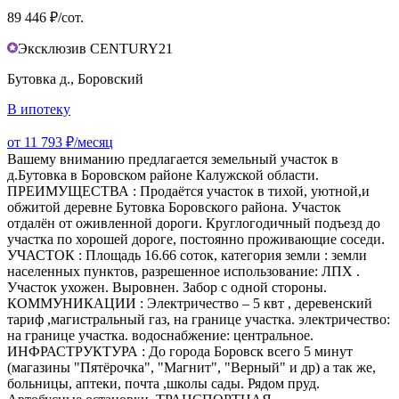
89 446 ₽/сот.
Эксклюзив CENTURY21
Бутовка д., Боровский
В ипотеку
от 11 793 ₽/месяц
Вашему вниманию предлагается земельный участок в
д.Бутовка в Боровском районе Калужской области.
ПРЕИМУЩЕСТВА : Продаётся участок в тихой, уютной,и
обжитой деревне Бутовка Боровского района. Участок
отдалён от оживленной дороги. Круглогодичный подъезд до
участка по хорошей дороге, постоянно проживающие соседи.
УЧАСТОК : Площадь 16.66 соток, категория земли : земли
населенных пунктов, разрешенное использование: ЛПХ .
Участок ухожен. Выровнен. Забор с одной стороны.
КОММУНИКАЦИИ : Электричество – 5 квт , деревенский
тариф ,магистральный газ, на границе участка. электричество:
на границе участка. водоснабжение: центральное.
ИНФРАСТРУКТУРА : До города Боровск всего 5 минут
(магазины "Пятёрочка", "Магнит", "Верный" и др) а так же,
больницы, аптеки, почта ,школы сады. Рядом пруд.