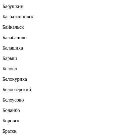
Бабушкин
Багратионовск
Байкальск
Балабаново
Балашиха
Барыш
Белово
Белокуриха
Белоозёрский
Белоусово
Бодайбо
Боровск
Братск