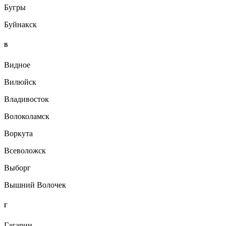
Бугры
Буйнакск
В
Видное
Вилюйск
Владивосток
Волоколамск
Воркута
Всеволожск
Выборг
Вышний Волочек
Г
Гагарин