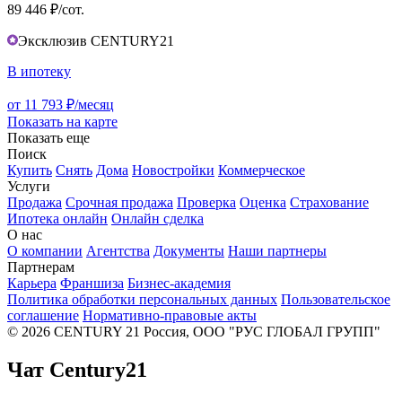
89 446 ₽/сот.
Эксклюзив CENTURY21
В ипотеку
от 11 793 ₽/месяц
Показать на карте
Показать еще
Поиск
Купить
Снять
Дома
Новостройки
Коммерческое
Услуги
Продажа
Срочная продажа
Проверка
Оценка
Страхование
Ипотека онлайн
Онлайн сделка
О нас
О компании
Агентства
Документы
Наши партнеры
Партнерам
Карьера
Франшиза
Бизнес-академия
Политика обработки персональных данных
Пользовательское
соглашение
Нормативно-правовые акты
© 2026 CENTURY 21 Россия, ООО "РУС ГЛОБАЛ ГРУПП"
Чат Century21