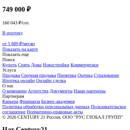
749 000 ₽
160 043 ₽/сот.
В ипотеку
от 5 889 ₽/месяц
Показать на карте
Показать еще
Поиск
Купить
Снять
Дома
Новостройки
Коммерческое
Услуги
Продажа
Срочная продажа
Проверка
Оценка
Страхование
Ипотека онлайн
Онлайн сделка
О нас
О компании
Агентства
Документы
Наши партнеры
Партнерам
Карьера
Франшиза
Бизнес-академия
Политика обработки персональных данных
Пользовательское
соглашение
Нормативно-правовые акты
© 2026 CENTURY 21 Россия, ООО "РУС ГЛОБАЛ ГРУПП"
Чат Century21