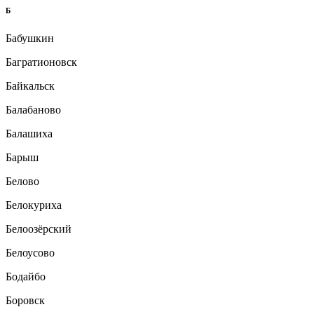
Б
Бабушкин
Багратионовск
Байкальск
Балабаново
Балашиха
Барыш
Белово
Белокуриха
Белоозёрский
Белоусово
Бодайбо
Боровск