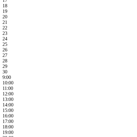
17
18
19
20
21
22
23
24
25
26
27
28
29
30
9:00
10:00
11:00
12:00
13:00
14:00
15:00
16:00
17:00
18:00
19:00