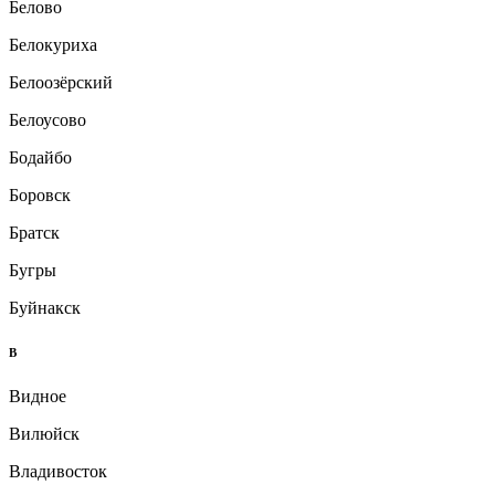
Белово
Белокуриха
Белоозёрский
Белоусово
Бодайбо
Боровск
Братск
Бугры
Буйнакск
В
Видное
Вилюйск
Владивосток