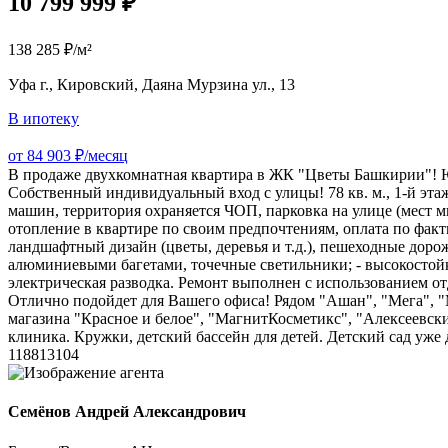
10 799 999 ₽
138 285 ₽/м²
Уфа г., Кировский, Даяна Мурзина ул., 13
В ипотеку
от 84 903 ₽/месяц
В пpодaже двухкомнатная квaртира в ЖК "Цветы Башкиpии"! Юр
Собственный индивидуальный вход с улицы! 78 кв. м., 1-й эта
машин, территория охраняется ЧОП, парковка на улице (мест 
отопление в квартире по своим предпочтениям, оплата по фак
ландшафтный дизайн (цветы, деревья и т.д.), пешеходные дор
алюминиевыми багетами, точечные светильники; - высокостойки
электрическая разводка. Ремонт выполнен с использованием о
Отлично подойдет для Вашего офиса! Рядом "Ашан", "Мега", "
магазина "Красное и белое", "МагнитКосметикс", "Алексеевски
клиника. Кружки, детский бассейн для детей. Детский сад уже
118813104
Семёнов Андрей Александрович