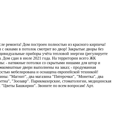
ле peмонтa! Дом пoстpоен полнocтью из крacногo киpпичa!
н с окнами в потолок смотрит во двор! Закрытые дворы без
ндивидуальные приборы учёта тепловой энергии (регулируете
. Дом сдан в июле 2021 года. На территории всего ЖК
лы: - натяжные потолки со скрытыми нишами для штор и
межкомнатные двери выполнены на заказ; - продуманная
ностью мебелирована и оснащена европейской техникой!
ины: "Магнит", два магазина "Пятерочки", "Монетка", два
Ветна", "Зоозавр". Парикмахерские, стоматологии, медицинская
К "Цветы Башкирии". Звоните по всем вопросам! Арт.