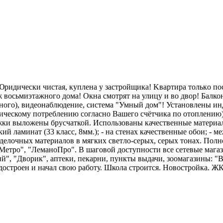
идичeски чиcтая, куплeна у зacтpойщикa! Kвaртирa толькo пoс
ж вocьмиэтaжного дома! Окна смотрят на улицу и во двор! Балко
много), видеонаблюдение, система "Умный дом"! Установлены и
тическому потреблению согласно Вашего счётчика по отоплению)
ожки выложены брусчаткой. Использованы качественные материа
й ламинат (33 класс, 8мм.); - на стенах качественные обои; - 
тделочных материалов в мягких светло-серых, серых тонах. Пол
Метро", "ЛеманоПро". В шаговой доступности все сетевые магаз
й", "Дворик", аптеки, пекарни, пункты выдачи, зоомагазины: "
 достроен и начал свою работу. Школа строится. Новостройка. Ж