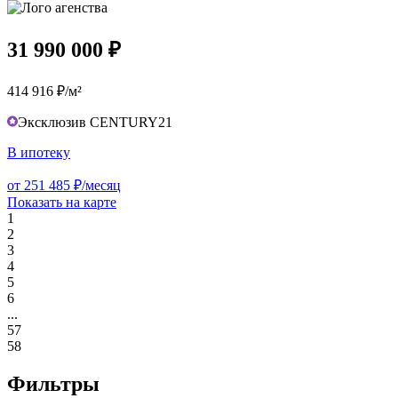
31 990 000 ₽
414 916 ₽/м²
Эксклюзив CENTURY21
В ипотеку
от 251 485 ₽/месяц
Показать на карте
1
2
3
4
5
6
...
57
58
Фильтры