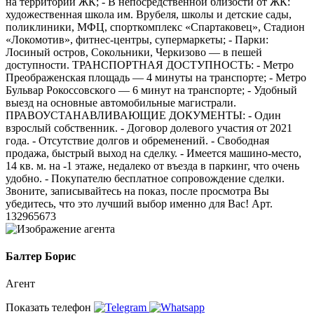
на территории ЖК; - В непосредственной близости от ЖК:
художественная школа им. Врубеля, школы и детские сады,
поликлиники, МФЦ, спорткомплекс «Спартаковец», Стадион
«Локомотив», фитнес-центры, супермаркеты; - Парки:
Лосиный остров, Сокольники, Черкизово — в пешей
доступности. ТРАНСПОРТНАЯ ДОСТУПНОСТЬ: - Метро
Преображенская площадь — 4 минуты на транспорте; - Метро
Бульвар Рокоссовского — 6 минут на транспорте; - Удобный
выезд на основные автомобильные магистрали.
ПРАВОУСТАНАВЛИВАЮЩИЕ ДОКУМЕНТЫ: - Один
взрослый собственник. - Договор долевого участия от 2021
года. - Отсутствие долгов и обременений. - Свободная
продажа, быстрый выход на сделку. - Имеется машино-место,
14 кв. м. на -1 этаже, недалеко от въезда в паркинг, что очень
удобно. - Покупателю бесплатное сопровождение сделки.
Звоните, записывайтесь на показ, после просмотра Вы
убедитесь, что это лучший выбор именно для Вас! Арт.
132965673
Балтер Борис
Агент
Показать телефон