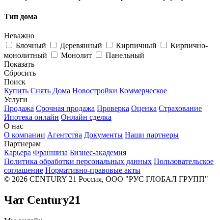
Тип дома
Неважно
Блочный
Деревянный
Кирпичный
Кирпично-
монолитный
Монолит
Панельный
Показать
Сбросить
Поиск
Купить
Снять
Дома
Новостройки
Коммерческое
Услуги
Продажа
Срочная продажа
Проверка
Оценка
Страхование
Ипотека онлайн
Онлайн сделка
О нас
О компании
Агентства
Документы
Наши партнеры
Партнерам
Карьера
Франшиза
Бизнес-академия
Политика обработки персональных данных
Пользовательское
соглашение
Нормативно-правовые акты
© 2026 CENTURY 21 Россия, ООО "РУС ГЛОБАЛ ГРУПП"
Чат Century21