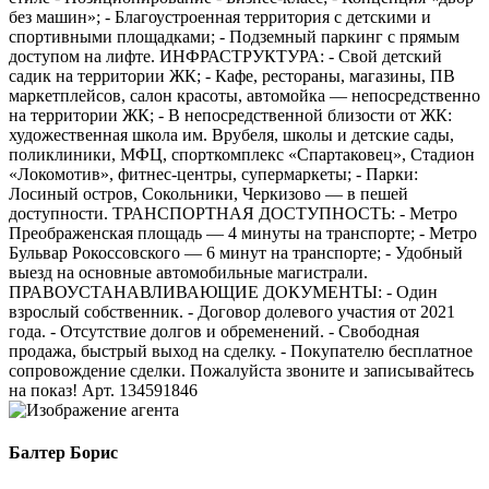
без машин»; - Благоустроенная территория с детскими и
спортивными площадками; - Подземный паркинг с прямым
доступом на лифте. ИНФРАСТРУКТУРА: - Свой детский
садик на территории ЖК; - Кафе, рестораны, магазины, ПВ
маркетплейсов, салон красоты, автомойка — непосредственно
на территории ЖК; - В непосредственной близости от ЖК:
художественная школа им. Врубеля, школы и детские сады,
поликлиники, МФЦ, спорткомплекс «Спартаковец», Стадион
«Локомотив», фитнес-центры, супермаркеты; - Парки:
Лосиный остров, Сокольники, Черкизово — в пешей
доступности. ТРАНСПОРТНАЯ ДОСТУПНОСТЬ: - Метро
Преображенская площадь — 4 минуты на транспорте; - Метро
Бульвар Рокоссовского — 6 минут на транспорте; - Удобный
выезд на основные автомобильные магистрали.
ПРАВОУСТАНАВЛИВАЮЩИЕ ДОКУМЕНТЫ: - Один
взрослый собственник. - Договор долевого участия от 2021
года. - Отсутствие долгов и обременений. - Свободная
продажа, быстрый выход на сделку. - Покупателю бесплатное
сопровождение сделки. Пожалуйста звоните и записывайтесь
на показ! Арт. 134591846
Балтер Борис