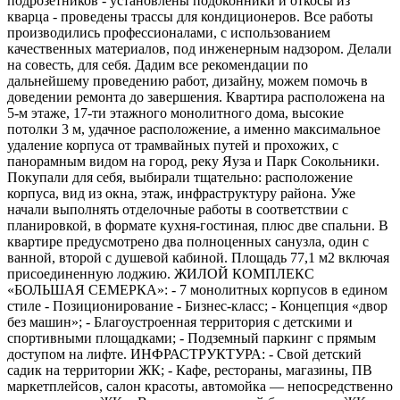
подрозетников - установлены подоконники и откосы из
кварца - проведены трассы для кондиционеров. Все работы
производились профессионалами, с использованием
качественных материалов, под инженерным надзором. Делали
на совесть, для себя. Дадим все рекомендации по
дальнейшему проведению работ, дизайну, можем помочь в
доведении ремонта до завершения. Квартира расположена на
5-м этаже, 17-ти этажного монолитного дома, высокие
потолки 3 м, удачное расположение, а именно максимальное
удаление корпуса от трамвайных путей и прохожих, с
панорамным видом на город, реку Яуза и Парк Сокольники.
Покупали для себя, выбирали тщательно: расположение
корпуса, вид из окна, этаж, инфраструктуру района. Уже
начали выполнять отделочные работы в соответствии с
планировкой, в формате кухня-гостиная, плюс две спальни. В
квартире предусмотрено два полноценных санузла, один с
ванной, второй с душевой кабиной. Площадь 77,1 м2 включая
присоединенную лоджию. ЖИЛОЙ КОМПЛЕКС
«БОЛЬШАЯ СЕМЕРКА»: - 7 монолитных корпусов в едином
стиле - Позиционирование - Бизнес-класс; - Концепция «двор
без машин»; - Благоустроенная территория с детскими и
спортивными площадками; - Подземный паркинг с прямым
доступом на лифте. ИНФРАСТРУКТУРА: - Свой детский
садик на территории ЖК; - Кафе, рестораны, магазины, ПВ
маркетплейсов, салон красоты, автомойка — непосредственно