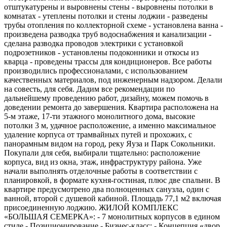
отштукатурены и выровнены стены - выровнены потолки в
комнатах - утеплены потолки и стены лоджии - разведены
трубы отопления по коллекторной схеме - установлена ванна -
произведена разводка труб водоснабжения и канализации -
сделана разводка проводов электрики с установкой
подрозетников - установлены подоконники и откосы из
кварца - проведены трассы для кондиционеров. Все работы
производились профессионалами, с использованием
качественных материалов, под инженерным надзором. Делали
на совесть, для себя. Дадим все рекомендации по
дальнейшему проведению работ, дизайну, можем помочь в
доведении ремонта до завершения. Квартира расположена на
5-м этаже, 17-ти этажного монолитного дома, высокие
потолки 3 м, удачное расположение, а именно максимальное
удаление корпуса от трамвайных путей и прохожих, с
панорамным видом на город, реку Яуза и Парк Сокольники.
Покупали для себя, выбирали тщательно: расположение
корпуса, вид из окна, этаж, инфраструктуру района. Уже
начали выполнять отделочные работы в соответствии с
планировкой, в формате кухня-гостиная, плюс две спальни. В
квартире предусмотрено два полноценных санузла, один с
ванной, второй с душевой кабиной. Площадь 77,1 м2 включая
присоединенную лоджию. ЖИЛОЙ КОМПЛЕКС
«БОЛЬШАЯ СЕМЕРКА»: - 7 монолитных корпусов в едином
стиле - Позиционирование - Бизнес-класс; - Концепция «двор