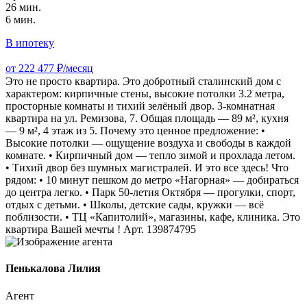
26 мин.
6 мин.
В ипотеку
от 222 477 ₽/месяц
Это не просто квартира. Это добротный сталинский дом с
характером: кирпичные стены, высокие потолки 3.2 метра,
просторные комнаты и тихий зелёный двор. 3-комнатная
квартира на ул. Ремизова, 7. Общая площадь — 89 м², кухня
— 9 м², 4 этаж из 5. Почему это ценное предложение: •
Высокие потолки — ощущение воздуха и свободы в каждой
комнате. • Кирпичный дом — тепло зимой и прохлада летом.
• Тихий двор без шумных магистралей. И это все здесь! Что
рядом: • 10 минут пешком до метро «Нагорная» — добираться
до центра легко. • Парк 50-летия Октября — прогулки, спорт,
отдых с детьми. • Школы, детские сады, кружки — всё
поблизости. • ТЦ «Капитолий», магазины, кафе, клиника. Это
квартира Вашей мечты ! Арт. 139874795
Пенькалова Лилия
Агент