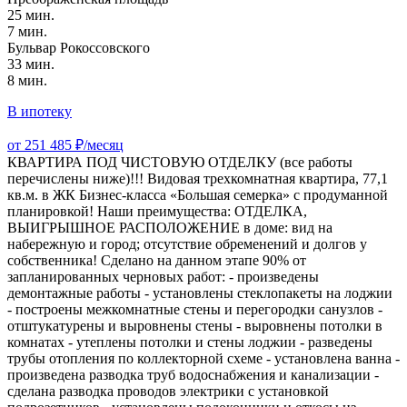
25 мин.
7 мин.
Бульвар Рокоссовского
33 мин.
8 мин.
В ипотеку
от 251 485 ₽/месяц
КВАРТИРА ПОД ЧИСТОВУЮ ОТДЕЛКУ (все работы
перечислены ниже)!!! Видовая трехкомнатная квартира, 77,1
кв.м. в ЖК Бизнес-класса «Большая семерка» с продуманной
планировкой! Наши преимущества: ОТДЕЛКА,
ВЫИГРЫШНОЕ РАСПОЛОЖЕНИЕ в доме: вид на
набережную и город; отсутствие обременений и долгов у
собственника! Сделано на данном этапе 90% от
запланированных черновых работ: - произведены
демонтажные работы - установлены стеклопакеты на лоджии
- построены межкомнатные стены и перегородки санузлов -
отштукатурены и выровнены стены - выровнены потолки в
комнатах - утеплены потолки и стены лоджии - разведены
трубы отопления по коллекторной схеме - установлена ванна -
произведена разводка труб водоснабжения и канализации -
сделана разводка проводов электрики с установкой