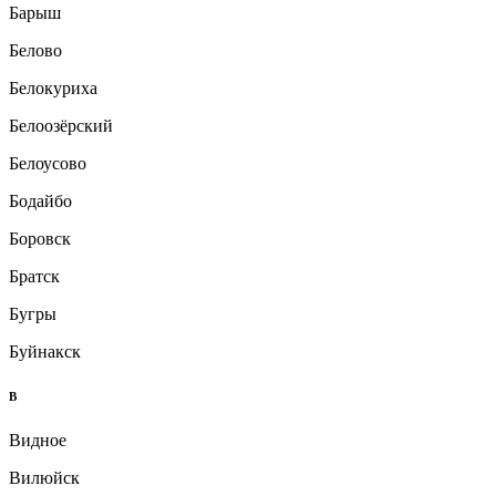
Барыш
Белово
Белокуриха
Белоозёрский
Белоусово
Бодайбо
Боровск
Братск
Бугры
Буйнакск
В
Видное
Вилюйск