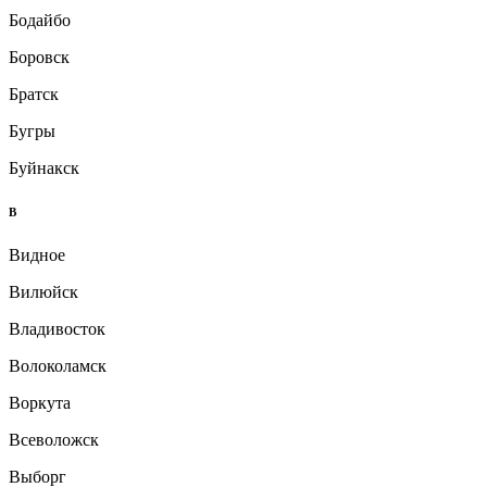
Бодайбо
Боровск
Братск
Бугры
Буйнакск
В
Видное
Вилюйск
Владивосток
Волоколамск
Воркута
Всеволожск
Выборг