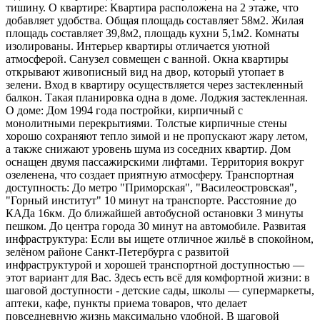
тишину. О квартире: Квартира расположена на 2 этаже, что
добавляет удобства. Общая площадь составляет 58м2. Жилая
площадь составляет 39,8м2, площадь кухни 5,1м2. Комнаты
изолированы. Интерьер квартиры отличается уютной
атмосферой. Санузел совмещен с ванной. Окна квартиры
открывают живописный вид на двор, который утопает в
зелени. Вход в квартиру осуществляется через застекленный
балкон. Такая планировка одна в доме. Лоджия застекленная.
О доме: Дом 1994 года постройки, кирпичный с
монолитными перекрытиями. Толстые кирпичные стены
хорошо сохраняют тепло зимой и не пропускают жару летом,
а также снижают уровень шума из соседних квартир. Дом
оснащен двумя пассажирскими лифтами. Территория вокруг
озеленена, что создает приятную атмосферу. Транспортная
доступность: До метро "Приморская", "Василеостровская",
"Горный институт" 10 минут на транспорте. Расстояние до
КАДа 16км. До ближайшей автобусной остановки 3 минуты
пешком. До центра города 30 минут на автомобиле. Развитая
инфраструктура: Если вы ищете отличное жильё в спокойном,
зелёном районе Санкт-Петербурга с развитой
инфраструктурой и хорошей транспортной доступностью —
этот вариант для Вас. Здесь есть всё для комфортной жизни: в
шаговой доступности - детские сады, школы — супермаркеты,
аптеки, кафе, пункты приема товаров, что делает
повседневную жизнь максимально удобной. В шаговой