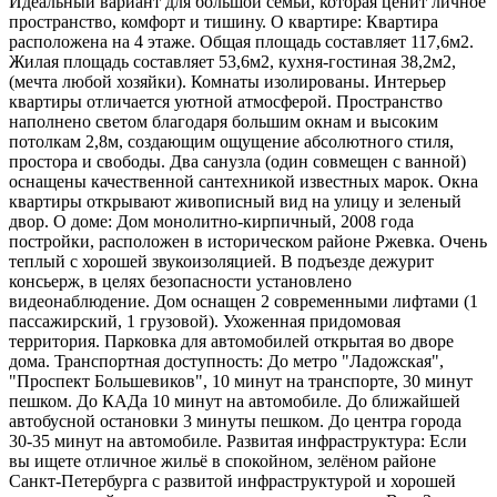
Идеальный вариант для большой семьи, которая ценит личное
пространство, комфорт и тишину. О квартире: Квартира
расположена на 4 этаже. Общая площадь составляет 117,6м2.
Жилая площадь составляет 53,6м2, кухня-гостиная 38,2м2,
(мечта любой хозяйки). Комнаты изолированы. Интерьер
квартиры отличается уютной атмосферой. Пространство
наполнено светом благодаря большим окнам и высоким
потолкам 2,8м, создающим ощущение абсолютного стиля,
простора и свободы. Два санузла (один совмещен с ванной)
оснащены качественной сантехникой известных марок. Окна
квартиры открывают живописный вид на улицу и зеленый
двор. О доме: Дом монолитно-кирпичный, 2008 года
постройки, расположен в историческом районе Ржевка. Очень
теплый с хорошей звукоизоляцией. В подъезде дежурит
консьерж, в целях безопасности установлено
видеонаблюдение. Дом оснащен 2 современными лифтами (1
пассажирский, 1 грузовой). Ухоженная придомовая
территория. Парковка для автомобилей открытая во дворе
дома. Транспортная доступность: До метро "Ладожская",
"Проспект Большевиков", 10 минут на транспорте, 30 минут
пешком. До КАДа 10 минут на автомобиле. До ближайшей
автобусной остановки 3 минуты пешком. До центра города
30-35 минут на автомобиле. Развитая инфраструктура: Если
вы ищете отличное жильё в спокойном, зелёном районе
Санкт-Петербурга с развитой инфраструктурой и хорошей