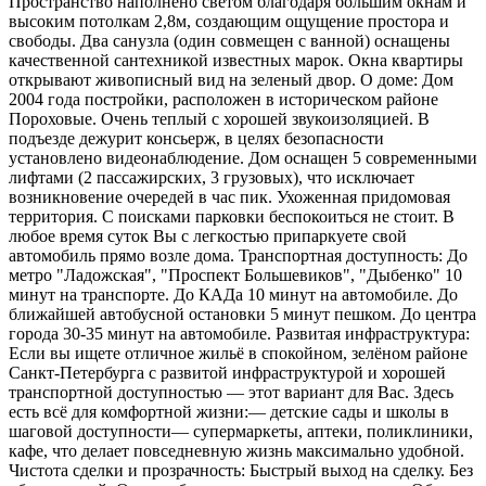
Пространство наполнено светом благодаря большим окнам и
высоким потолкам 2,8м, создающим ощущение простора и
свободы. Два санузла (один совмещен с ванной) оснащены
качественной сантехникой известных марок. Окна квартиры
открывают живописный вид на зеленый двор. О доме: Дом
2004 года постройки, расположен в историческом районе
Пороховые. Очень теплый с хорошей звукоизоляцией. В
подъезде дежурит консьерж, в целях безопасности
установлено видеонаблюдение. Дом оснащен 5 современными
лифтами (2 пассажирских, 3 грузовых), что исключает
возникновение очередей в час пик. Ухоженная придомовая
территория. С поисками парковки беспокоиться не стоит. В
любое время суток Вы с легкостью припаркуете свой
автомобиль прямо возле дома. Транспортная доступность: До
метро "Ладожская", "Проспект Большевиков", "Дыбенко" 10
минут на транспорте. До КАДа 10 минут на автомобиле. До
ближайшей автобусной остановки 5 минут пешком. До центра
города 30-35 минут на автомобиле. Развитая инфраструктура:
Если вы ищете отличное жильё в спокойном, зелёном районе
Санкт-Петербурга с развитой инфраструктурой и хорошей
транспортной доступностью — этот вариант для Вас. Здесь
есть всё для комфортной жизни:— детские сады и школы в
шаговой доступности— супермаркеты, аптеки, поликлиники,
кафе, что делает повседневную жизнь максимально удобной.
Чистота сделки и прозрачность: Быстрый выход на сделку. Без