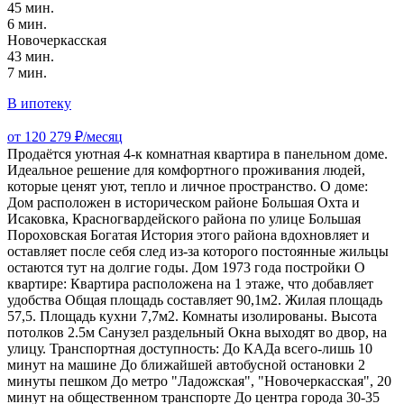
45 мин.
6 мин.
Новочеркасская
43 мин.
7 мин.
В ипотеку
от 120 279 ₽/месяц
Продаётся уютная 4-к комнатная квартира в панельном доме.
Идеальное решение для комфортного проживания людей,
которые ценят уют, тепло и личное пространство. О доме:
Дом расположен в историческом районе Большая Охта и
Исаковка, Красногвардейского района по улице Большая
Пороховская Богатая История этого района вдохновляет и
оставляет после себя след из-за которого постоянные жильцы
остаются тут на долгие годы. Дом 1973 года постройки О
квартире: Квартира расположена на 1 этаже, что добавляет
удобства Общая площадь составляет 90,1м2. Жилая площадь
57,5. Площадь кухни 7,7м2. Комнаты изолированы. Высота
потолков 2.5м Санузел раздельный Окна выходят во двор, на
улицу. Транспортная доступность: До КАДа всего-лишь 10
минут на машине До ближайшей автобусной остановки 2
минуты пешком До метро "Ладожская", "Новочеркасская", 20
минут на общественном транспорте До центра города 30-35