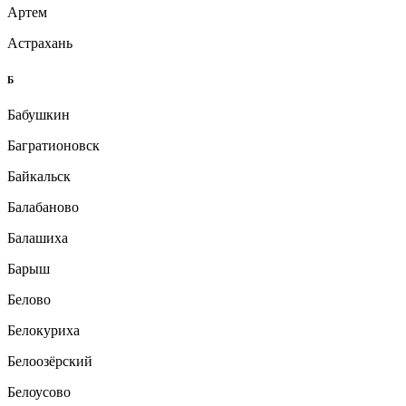
Артем
Астрахань
Б
Бабушкин
Багратионовск
Байкальск
Балабаново
Балашиха
Барыш
Белово
Белокуриха
Белоозёрский
Белоусово