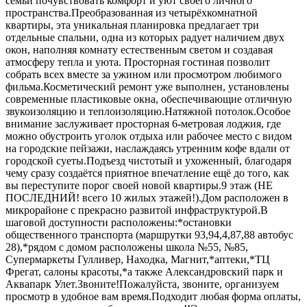
семьи почувствовать комфорт и уют своего личного
пространства.Преобразованная из четырёхкомнатной
квартиры, эта уникальная планировка предлагает три
отдельные спальни, одна из которых радует наличием двух
окон, наполняя комнату естественным светом и создавая
атмосферу тепла и уюта. Просторная гостиная позволит
собрать всех вместе за ужином или просмотром любимого
фильма.Косметический ремонт уже выполнен, установлены
современные пластиковые окна, обеспечивающие отличную
звукоизоляцию и теплоизоляцию.Натяжной потолок.Особое
внимание заслуживает просторная 6-метровая лоджия, где
можно обустроить уголок отдыха или рабочее место с видом
на городские пейзажи, наслаждаясь утренним кофе вдали от
городской суеты.Подъезд чистотый и ухоженный, благодаря
чему сразу создаётся приятное впечатление ещё до того, как
вы переступите порог своей новой квартиры.9 этаж (НЕ
ПОСЛЕДНИЙ! всего 10 жилых этажей!).Дом расположен в
микрорайоне с прекрасно развитой инфраструктурой.В
шаговой доступности расположены:*остановки
общественного транспорта (маршрутки 93,94,4,87,88 автобус
28),*рядом с домом расположены школа №55, №85,
Супермаркеты Гулливер, Находка, Магнит,*аптеки,*ТЦ
Фрегат, салоны красоты,*а также Александровский парк и
Аквапарк Улет.Звоните!Пожалуйста, звоните, организуем
просмотр в удобное вам время.Подходит любая форма оплаты,