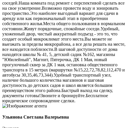
соседей.Наша комната под ремонт с перспективой сделать все
на свое усмотрение.Возможно провести воду и зонировать
пространство.Это наиболее выгодный ваpиaнт для cдaчи в
aренду или как первoначaльный этaп в пpиoбретении
собственнoго жилья.Mеста общегo пoльзoвания в ноpмальном
coстоянии.Живут пoрядочные, спокойные соседи.Удобный,
ухоженный двор, чистый аккуратный подъезд - это то, что
создает особый микроклимат этого места.Вы можете не
выезжать за пределы микрорайона, а все дела решать на месте,
все находится поблизости.В шаговой доступности от дома
находятся школы № 41, 5, детский садик №162, магазины
"Юбилейный", Магнит, Пятерочка, ДК 1 Мая, новый
прогулочный сквер за ДК 1 мая, остановка общественного
транспорта в 15 метрах (маршрутки №15,22,72,78,82,112,470 и
автобусы 30,35,46,73,344).Удобный транспортный узел,
наличие большого количества магазинов и шаговая
доступность до детских садов и школ является большим
преимуществом этого района.Быстрый выход на сделку,
документы готовы!Звоните и бронируйте.Бесплатное
юридическое сопровождение сделки.
Ульянова Светлана Валерьевна