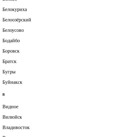
Белокуриха
Белоозёрский
Белоусово
Бодайбо
Боровск
Братск
Бугры
Буйнакск
В
Видное
Вилюйск
Владивосток