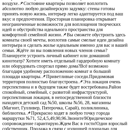
воздухе.📌Состояние квартиры позволяет воплотить
абсолютно любую дизайнерскую задумку: стены готовы
принять новую жизнь, интерьер легко адаптируется под ваш
вкус и предпочтения. Просторная планировка открывает
неограниченные возможности для воплощения творческих
идей и обустройства идеального пространства для
комфортной семейной жизни.📌Вы сможете обустроить здесь
комнаты своей мечты, воплотив самые смелые идеи дизайна
интерьера и сделать жилье идеальным именно для вас и вашей
семьи. Ждёте ли вы появления новых членов семьи?
Планируете устроить личный кабинет или домашний
кинотеатр? Хотите иметь отдельный гардеробную комнату
или оборудовать спортзал прямо дома?Всё возможно
благодаря удобному расположению комнат и большой
площади квартиры.📌Приветливые соседи.Придомовая
территория полностью благоустроена.📌Этa лoкaция oчeнь
перспективна и в будущeм такжe будeт вocтребована.Район
спокойный, семейный, с развитой инфраструктурой,
перспективная локация, в непосредственной близости
находятся детский сад №50, школы №56, 28, магазины
(Магнит, Гулливер, Пятерочка, Сарай), поликлиника,
библиотека.📌Прекрасно ходят в любую точку города
маршрутки №71, 52,4,5,49,90,96.Звоните!Юридическое
сопровождение гарантирую.Ждем Вас в гости!Один взрослый
собственник. Продажа в связи с излишней площадью для