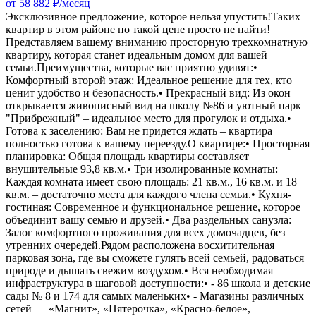
от 58 882 ₽/месяц
Эксклюзивное предложение, которое нельзя упустить!Таких
квартир в этом районе по такой цене просто не найти!
Представляем вашему вниманию просторную трехкомнатную
квартиру, которая станет идеальным домом для вашей
семьи.Преимущества, которые вас приятно удивят:•
Комфортный второй этаж: Идеальное решение для тех, кто
ценит удобство и безопасность.• Прекрасный вид: Из окон
открывается живописный вид на школу №86 и уютный парк
"Прибрежный" – идеальное место для прогулок и отдыха.•
Готова к заселению: Вам не придется ждать – квартира
полностью готова к вашему переезду.О квартире:• Просторная
планировка: Общая площадь квартиры составляет
внушительные 93,8 кв.м.• Три изолированные комнаты:
Каждая комната имеет свою площадь: 21 кв.м., 16 кв.м. и 18
кв.м. – достаточно места для каждого члена семьи.• Кухня-
гостиная: Современное и функциональное решение, которое
объединит вашу семью и друзей.• Два раздельных санузла:
Залог комфортного проживания для всех домочадцев, без
утренних очередей.Рядом расположена восхитительная
парковая зона, где вы сможете гулять всей семьей, радоваться
природе и дышать свежим воздухом.• Вся необходимая
инфраструктура в шаговой доступности:• - 86 школа и детские
сады № 8 и 174 для самых маленьких• - Магазины различных
сетей — «Магнит», «Пятерочка», «Красно-белое»,