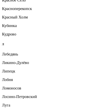
Красное Село
Красноперекопск
Красный Холм
Кубинка
Кудрово
Л
Лебедянь
Ликино-Дулёво
Липецк
Лобня
Ломоносов
Лосино-Петровский
Луга