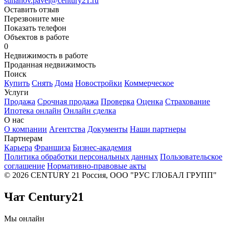
suhanov.pavel@century21.ru
Оставить отзыв
Перезвоните мне
Показать телефон
Объектов в работе
0
Недвижимость в работе
Проданная недвижимость
Поиск
Купить
Снять
Дома
Новостройки
Коммерческое
Услуги
Продажа
Срочная продажа
Проверка
Оценка
Страхование
Ипотека онлайн
Онлайн сделка
О нас
О компании
Агентства
Документы
Наши партнеры
Партнерам
Карьера
Франшиза
Бизнес-академия
Политика обработки персональных данных
Пользовательское
соглашение
Нормативно-правовые акты
© 2026 CENTURY 21 Россия, ООО "РУС ГЛОБАЛ ГРУПП"
Чат Century21
Мы онлайн