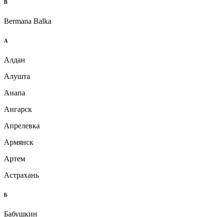
B
Bermana Balka
А
Алдан
Алушта
Анапа
Ангарск
Апрелевка
Армянск
Артем
Астрахань
Б
Бабушкин