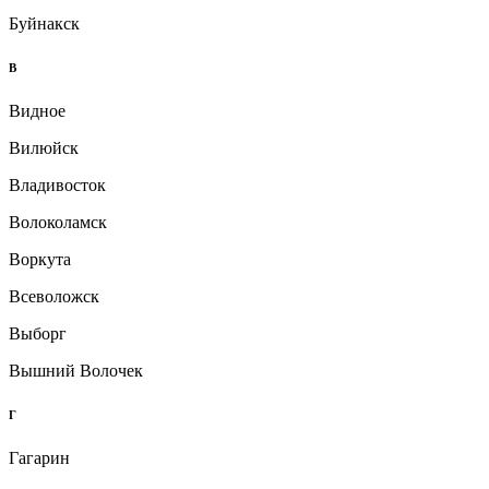
Буйнакск
В
Видное
Вилюйск
Владивосток
Волоколамск
Воркута
Всеволожск
Выборг
Вышний Волочек
Г
Гагарин