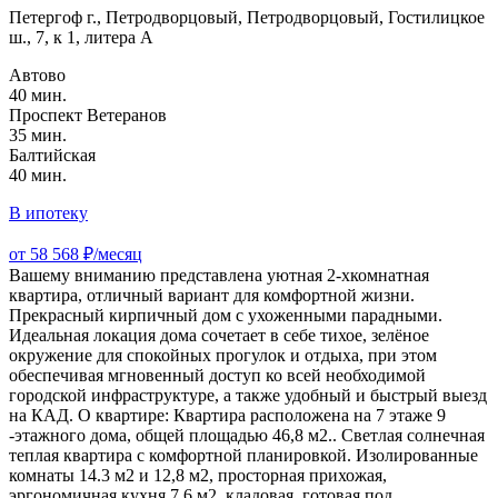
Петергоф г., Петродворцовый, Петродворцовый, Гостилицкое
ш., 7, к 1, литера А
Автово
40 мин.
Проспект Ветеранов
35 мин.
Балтийская
40 мин.
В ипотеку
от 58 568 ₽/месяц
Вашему вниманию представлена уютная 2-хкомнатная
квартира, отличный вариант для комфортной жизни.
Прекрасный кирпичный дом с ухоженными парадными.
Идеальная локация дома сочетает в себе тихое, зелёное
окружение для спокойных прогулок и отдыха, при этом
обеспечивая мгновенный доступ ко всей необходимой
городской инфраструктуре, а также удобный и быстрый выезд
на КАД. О квартире: Квартира расположена на 7 этаже 9
-этажного дома, общей площадью 46,8 м2.. Светлая солнечная
теплая квартира с комфортной планировкой. Изолированные
комнаты 14.3 м2 и 12,8 м2, просторная прихожая,
эргономичная кухня 7,6 м2, кладовая, готовая под