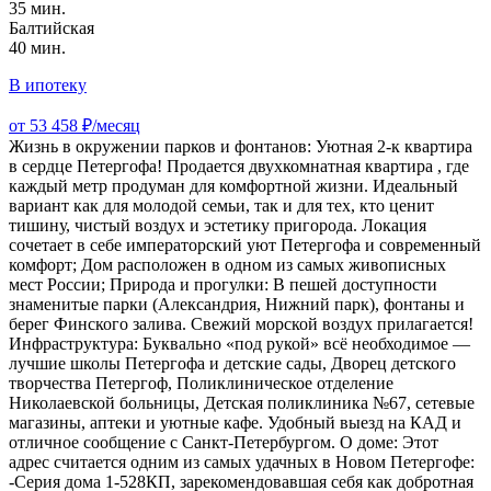
35 мин.
Балтийская
40 мин.
В ипотеку
от 53 458 ₽/месяц
Жизнь в окружении парков и фонтанов: Уютная 2-к квартира
в сердце Петергофа! Продается двухкомнатная квартира , где
каждый метр продуман для комфортной жизни. Идеальный
вариант как для молодой семьи, так и для тех, кто ценит
тишину, чистый воздух и эстетику пригорода. Локация
сочетает в себе императорский уют Петергофа и современный
комфорт; Дом расположен в одном из самых живописных
мест России; Природа и прогулки: В пешей доступности
знаменитые парки (Александрия, Нижний парк), фонтаны и
берег Финского залива. Свежий морской воздух прилагается!
Инфраструктура: Буквально «под рукой» всё необходимое —
лучшие школы Петергофа и детские сады, Дворец детского
творчества Петергоф, Поликлиническое отделение
Николаевской больницы, Детская поликлиника №67, сетевые
магазины, аптеки и уютные кафе. Удобный выезд на КАД и
отличное сообщение с Санкт-Петербургом. О доме: Этот
адрес считается одним из самых удачных в Новом Петергофе:
-Серия дома 1-528КП, зарекомендовавшая себя как добротная