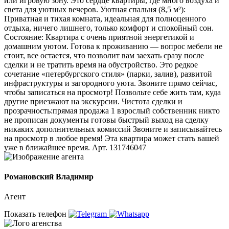
или игровую зону. Это сердце квартиры, где много воздуха и
света для уютных вечеров. Уютная спальня (8,5 м²):
Приватная и тихая комната, идеальная для полноценного
отдыха, ничего лишнего, только комфорт и спокойный сон.
Состояние: Квартира с очень приятной энергетикой и
домашним уютом. Готова к проживанию — вопрос мебели не
стоит, все остается, что позволит вам заехать сразу после
сделки и не тратить время на обустройство. Это редкое
сочетание «петербургского стиля» (парки, залив), развитой
инфраструктуры и загородного уюта. Звоните прямо сейчас,
чтобы записаться на просмотр! Позвольте себе жить там, куда
другие приезжают на экскурсии. Чистота сделки и
прозрачность:прямая продажа 1 взрослый собственник никто
не прописан документы готовы быстрый выход на сделку
никаких дополнительных комиссий Звоните и записывайтесь
на просмотр в любое время! Эта квартира может стать вашей
уже в ближайшее время. Арт. 131746047
Романовский Владимир
Агент
Показать телефон