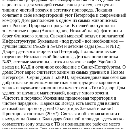
вариант как для молодой семьи, так и для тех, кто ценит
тишину, чистый воздух и эстетику пригорода. Локация
сочетает в себе императорский уют Петергофа и современный
комфорт; Дом расположен в одном из самых живописных
мест России; Природа и прогулки: В пешей доступности
знаменитые парки (Александрия, Нижний парк), фонтаны и
берег Финского залива. Свежий морской воздух прилагается!
Инфраструктура: Буквально «под рукой» всё необходимое —
лучшие школы (№529 и №439) и детские сады (№11 и №12),
Дворец детского творчества Петергоф, Поликлиническое
отделение Николаевской больницы, Детская поликлиника
№67, сетевые магазины, аптеки и уютные кафе. Удобный
выезд на КАД и отличное сообщение с Санкт-Петербургом. О
доме: Этот адрес считается одним из самых удачных в Новом
Петергофе: -Серия дома 1-528КП, зарекомендовавшая себя как
добротная кирпично-монолитная конструкция с хорошими
тепло- и звуко-изоляционными качествами. -Тихий двор: Дом
удален от шумных магистралей, вокруг много зелени.
-Чистота и порядок: Ухоженная придомовая территория и
чистые парадные. -Парковка: Всегда есть место для вашего
автомобиля прямо у дома! О квартире: Заезжай и живи!
Просторная гостиная (20 м²): Светлая и объемная комната с
выходом на балкон. Благодаря большой площади, здесь легко
совместить зону отдыха с ТВ и полноценное рабочее место