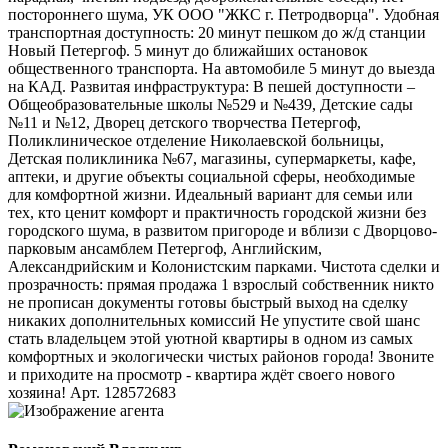
постороннего шума, УК ООО "ЖКС г. Петродворца". Удобная
транспортная доступность: 20 минут пешком до ж/д станции
Новый Петергоф. 5 минут до ближайших остановок
общественного транспорта. На автомобиле 5 минут до выезда
на КАД. Развитая инфраструктура: В пешей доступности –
Общеобразовательные школы №529 и №439, Детские сады
№11 и №12, Дворец детского творчества Петергоф,
Поликлиническое отделение Николаевской больницы,
Детская поликлиника №67, магазины, супермаркеты, кафе,
аптеки, и другие объекты социальной сферы, необходимые
для комфортной жизни. Идеальный вариант для семьи или
тех, кто ценит комфорт и практичность городской жизни без
городского шума, в развитом пригороде и вблизи с Дворцово-
парковым ансамблем Петергоф, Английским,
Александрийским и Колонистским парками. Чистота сделки и
прозрачность: прямая продажа 1 взрослый собственник никто
не прописан документы готовы быстрый выход на сделку
никаких дополнительных комиссий Не упустите свой шанс
стать владельцем этой уютной квартиры в одном из самых
комфортных и экологически чистых районов города! Звоните
и приходите на просмотр - квартира ждёт своего нового
хозяина! Арт. 128572683