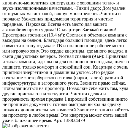
кирпично-монолитная конструкция с хорошими тепло- и
звуко-изоляционными качествами. -Тихий двор: Дом удален
от шумных магистралей, вокруг много зелени. -Чистота и
порядок: Ухоженная придомовая территория и чистые
парадные. -Парковка: Всегда есть место для вашего
автомобиля прямо у дома! О квартире: Заезжай и живи!
Просторная гостиная (19,4 м²): Светлая и объемная комната с
выходом на балкон. Благодаря большой площади, здесь легко
совместить зону отдыха с ТВ и полноценное рабочее место
или игровую зону. Это сердце квартиры, где много воздуха и
света для уютных вечеров. Уютная спальня (9 м²): Приватная
и тихая комната, идеальная для полноценного отдыха, ничего
лишнего, только комфорт и спокойный сон. Квартира с очень
приятной энергетикой и домашним уютом. Это редкое
сочетание «петербургского стиля» (парки, залив), развитой
инфраструктуры и загородного уюта. Звоните прямо сейчас,
чтобы записаться на просмотр! Позвольте себе жить там, куда
другие приезжают на экскурсии. Чистота сделки и
прозрачность:прямая продажа 1 взрослый собственник никто
не прописан документы готовы быстрый выход на сделку
никаких дополнительных комиссий Звоните и записывайтесь
на просмотр в любое время! Эта квартира может стать вашей
уже в ближайшее время. Арт. 138834479