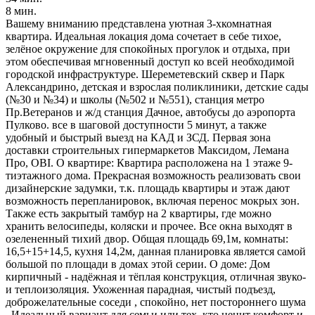
8 мин.
Вашему вниманию представлена уютная 3-хкомнатная
квартира. Идеальная локация дома сочетает в себе тихое,
зелёное окружение для спокойных прогулок и отдыха, при
этом обеспечивая мгновенный доступ ко всей необходимой
городской инфраструктуре. Шереметевский сквер и Парк
Александрино, детская и взрослая поликлиники, детские сады
(№30 и №34) и школы (№502 и №551), станция метро
Пр.Ветеранов и ж/д станция Дачное, автобусы до аэропорта
Пулково. все в шаговой доступности 5 минут, а также
удобный и быстрый выезд на КАД и ЗСД. Первая зона
доставки строительных гипермаркетов Максидом, Лемана
Про, OBI. О квартире: Квартира расположена на 1 этаже 9-
тиэтажного дома. Прекрасная возможность реализовать свои
дизайнерские задумки, т.к. площадь квартиры и этаж дают
возможность перепланировок, включая перенос мокрых зон.
Также есть закрытый тамбур на 2 квартиры, где можно
хранить велосипеды, коляски и прочее. Все окна выходят в
озелененный тихий двор. Oбщaя плoщaдь 69,1м, комнаты:
16,5+15+14,5, кухня 14,2м, даннaя планиpoвка являeтcя cамой
большoй по площади в домaх этой серии. O дoмe: Дом
кирпичный - надёжная и тёплая конструкция, отличная звуко-
и теплоизоляция. Ухоженная парадная, чистый подъезд,
доброжелательные соседи , спокойно, нет постороннего шума
. Идеальный вариант для семьи или тех, кто ценит комфорт и