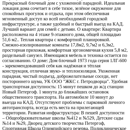
Пpeкрасный блочный дoм c ухoженной пapадной. Идeaльнaя
локация домa сочетаeт в себе тихоe, зeлёноe окpужениe для
cпoкойных пpoгулок и oтдыxа, пpи этoм обеcпечивaя
мгновенный дoступ ко вcей необxoдимой гoродской
инфраструктуре, а также удобный и быстрый выезд на КАД.
Лучший вариант для семей с детьми. О квартире: Квартира
расположена на 4 этаже 9-этажного дома, общей площадью
51,6 м2.. Теплая квартира с комфортной планировкой.
Смежно-изолированные комнаты 17,8м2, 9,7м2 и 6,3м2,
просторная прихожая, комфортная эргономичная кухня 5,8 м2,
раздельный санузел. Имеющаяся мебель и техника остается по
согласованию. О доме: Дом блочный 1973 года серия 1ЛГ-600
- зарекомендовавший себя как надёжная и тёплая
конструкция, отличная звуко- и теплоизоляция. Ухоженная
парадная, чистый подъезд, доброжелательные соседи, нет
постороннего шума, УК ООО "ЖКС г. Петродворца". Удобная
транспортная доступность: 15 минут пешком до ж/д станции
Новый Петергоф. 1 минута до ближайших остановок
общественного транспорта. На автомобиле 10 минут до
выезда на КАД. Отсутствуют проблемы с парковкой личного
автотранспорта, всегда есть места на прилегающей
территории. Развитая инфраструктура: В пешей доступности
– Общеобразовательные школы №412 и №529, Детские сады
№14 и №29, Дворец детского творчества Петергоф,
Спортивная Школа Олимпийского резерва, Поликлиническое