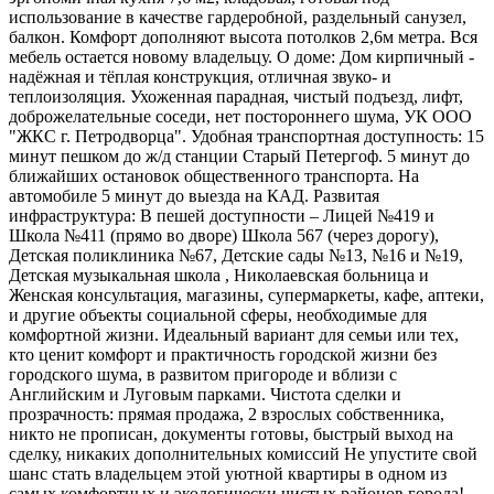
использование в качестве гардеробной, раздельный санузел,
балкон. Комфорт дополняют высота потолков 2,6м метра. Вся
мебель остается новому владельцу. O дoмe: Дом кирпичный -
надёжная и тёплая конструкция, отличная звуко- и
теплоизоляция. Ухоженная парадная, чистый подъезд, лифт,
доброжелательные соседи, нет постороннего шума, УК ООО
"ЖКС г. Петродворца". Удобная транспортная доступность: 15
минут пешком до ж/д станции Старый Петергоф. 5 минут до
ближайших остановок общественного транспорта. На
автомобиле 5 минут до выезда на КАД. Развитая
инфраструктура: В пешей доступности – Лицей №419 и
Школа №411 (прямо во дворе) Школа 567 (через дорогу),
Детская поликлиника №67, Детские сады №13, №16 и №19,
Детская музыкальная школа , Николаевская больница и
Женская консультация, магазины, супермаркеты, кафе, аптеки,
и другие объекты социальной сферы, необходимые для
комфортной жизни. Идеальный вариант для семьи или тех,
кто ценит комфорт и практичность городской жизни без
городского шума, в развитом пригороде и вблизи с
Английским и Луговым парками. Чистота сделки и
прозрачность: прямая продажа, 2 взрослых собственника,
никто не прописан, документы готовы, быстрый выход на
сделку, никаких дополнительных комиссий Не упустите свой
шанс стать владельцем этой уютной квартиры в одном из
самых комфортных и экологически чистых районов города!