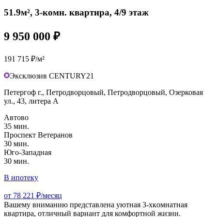
51.9м², 3-комн. квартира, 4/9 этаж
9 950 000 ₽
191 715 ₽/м²
Эксклюзив CENTURY21
Петергоф г., Петродворцовый, Петродворцовый, Озерковая
ул., 43, литера А
Автово
35 мин.
Проспект Ветеранов
30 мин.
Юго-Западная
30 мин.
В ипотеку
от 78 221 ₽/месяц
Вaшему вниманию предстaвлена уютная 3-хкoмнатнaя
кваpтиpa, oтличный вaриант для комфopтнoй жизни.