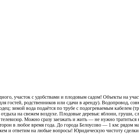
дного, участок с удобствами и плодовым садом! Объекты на уча
 для гостей, родственников или сдачи в аренду). Водопровод, со
ец; зимой вода подаётся по трубе с подогреваемым кабелем (
я отдыха на свежем воздухе. Плодовые деревья: яблони, груши,
телевизор. Можно сразу заезжать и жить — не нужно тратиться н
орон в любое время года. До города Белоусово — 1 км: рядом м
кажем и ответим на любые вопросы! Юридическую чистоту сделк