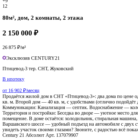
+9
12
80м², дом, 2 комнаты, 2 этажа
2 150 000 ₽
26 875 ₽/м²
Эксклюзив CENTURY21
Птицевод-3 тер. СНТ, Жуковский
В ипотеку
от 16 902 ₽/месяц
Продаётся жилой дом в СНТ «Птицевод‑3»: два дома по цене о
кв. м. Второй дом — 40 кв. м, с удобствами (отлично подойдёт
Коммуникации: Канализация — септик. Водоснабжение — колод
Территория и постройки: Беседка во дворе — уютное место дл
помещение. В доме остаётся: холодильник, стиральная машина, 
Варшавского шоссе — удобный подъезд на автомобиле с двух ст
увидеть участок своими глазами? Звоните, с радостью всё по
Сеntury 21 Абсолют Арт. 137079907