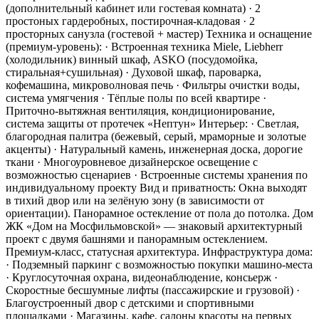
(дополнительный кабинет или гостевая комната) · 2
простоных гардеробных, постирочная-кладовая · 2
просторных санузла (гостевой + мастер) Техника и оснащение
(премиум-уровень): · Встроенная техника Miele, Liebherr
(холодильник) винный шкаф, ASKO (посудомойка,
стиральная+сушильная) · Духовой шкаф, пароварка,
кофемашина, микроволновая печь · Фильтры очистки воды,
система умягчения · Тёплые полы по всей квартире ·
Приточно-вытяжная вентиляция, кондиционирование,
система защиты от протечек «Нептун» Интерьер: · Светлая,
благородная палитра (бежевый, серый, мраморные и золотые
акценты) · Натуральный камень, инженерная доска, дорогие
ткани · Многоуровневое дизайнерское освещение с
возможностью сценариев · Встроенные системы хранения по
индивидуальному проекту Вид и приватность: Окна выходят
в тихий двор или на зелёную зону (в зависимости от
ориентации). Панорамное остекление от пола до потолка. Дом
ЖК «Дом на Мосфильмовской» — знаковый архитектурный
проект с двумя башнями и панорамным остеклением.
Премиум-класс, статусная архитектура. Инфраструктура дома:
· Подземный паркинг с возможностью покупки машино-места
· Круглосуточная охрана, видеонаблюдение, консьерж ·
Скоростные бесшумные лифты (пассажирские и грузовой) ·
Благоустроенный двор с детскими и спортивными
площадками · Магазины, кафе, салоны красоты на первых