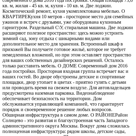
современного дома 2016 года постройки. Общая площадь 73,6
кв. м, жилая - 45 кв. м, кухня - 10 кв. м. Две лоджии.
Косметический ремонт, кухня укомплектована мебелью. О
КВАРТИРЕКухня 10 метров - просторное место для семейных
ужинов и встреч с друзьями, уже оборудована кухонным
гарнитуром. Раздельный С\У, стиральная машина. Две лоджии
расширяют полезное пространство: здесь можно устроить
зимний сад, зону отдыха с шикарными видами или
дополнительное место для хранения. Встроенный шкаф в
прихожей Вы получаете готовое жильё, которое не требует
немедленных вложений, но при этом оставляет пространство
для ваших собственных дизайнерских решений. Осталось
только расставить мебель. О ДОМЕ Современный дом 2016
года постройки. Просторная входная группа встречает вас и
ваших гостей. Во дворе обустроены детские и спортивные
площадки, двор утопает в цветах - приятно гулять с детьми
или проводить время на свежем воздухе. Для автовладельцев
предусмотрена наземная парковка. Видеонаблюдение
обеспечивает безопасность на территории. Дом
обслуживается управляющей компанией, что гарантирует
порядок и своевременное решение любых вопросов.
Обширная инфраструктура в самом доме. О РАЙОНЕРайон
Солнцево - это развитая и благоустроенная часть Западного
административного округа Москвы. Вокруг дома сложилась
полноценная инфраструктура: рядом школы, детские сады,