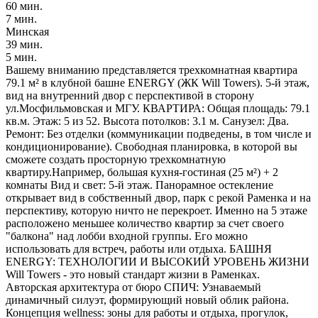
60 мин.
7 мин.
Минская
39 мин.
5 мин.
Вашему вниманию представляется трехкомнатная квартира
79.1 м² в клубной башне ENERGY (ЖК Will Towers). 5-й этаж,
вид на внутренний двор с перспективой в сторону
ул.Мосфильмовская и МГУ. КВАРТИРА: Общая площадь: 79.1
кв.м. Этаж: 5 из 52. Высота потолков: 3.1 м. Санузел: Два.
Ремонт: Без отделки (коммуникации подведены, в том числе и
кондиционирование). Свободная планировка, в которой вы
сможете создать просторную трехкомнатную
квартиру.Например, большая кухня-гостиная (25 м²) + 2
комнаты Вид и свет: 5-й этаж. Панорамное остекление
открывает вид в собственный двор, парк с рекой Раменка и на
перспективу, которую ничто не перекроет. Именно на 5 этаже
расположено меньшее количество квартир за счет своего
"балкона" над лобби входной группы. Его можно
использовать для встреч, работы или отдыха. БАШНЯ
ENERGY: ТЕХНОЛОГИИ И ВЫСОКИЙ УРОВЕНЬ ЖИЗНИ
Will Towers - это новый стандарт жизни в Раменках.
Авторская архитектура от бюро СПИЧ: Узнаваемый
динамичный силуэт, формирующий новый облик района.
Концепция wellness: зоны для работы и отдыха, прогулок,