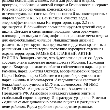
района Концепция wellness: зоны для работы и отдыха,
прогулок, пробежек и занятий спортом Безопасность и сервис:
Клубный двор без машин, консьерж-сервис,
интеллектуальные системы безопасности 6 высокоскоростных
лифтов Sword и KONE Вентиляция, очистка воды,
энергоэффективные окна На территории: парк 2.2 га с
оранжереей. В ближайшее время планируются детский сад и
школа. Детские и спортивные площадки, своя оранжерея,
площадка для выгула собак, лифт и специальные места отдыха
для маломобильных жильцов. Ландшафтный дизайн с
различными уже крупными деревьями и другими красивыми
решениями. По территории постоянно курсирует отдельная
охрана территории. РАМЕНКИ: ГЛАВНЫЙ АКТИВ
РАЙОНА Локация - это то, что будет вечно цениться. Здесь
сосредоточены ключевые преимущества Москвы: Парковый
ореол: Квартира находится вблизи собственного парка и реки
Раменка, парка 50-летия Октября, Мосфильмовских прудов,
Парка Победы, парка Событие и в прямой доступности от
парка «Фили» и Москвы-реки. Академический квартал: В
ближайшей доступности МГУ им. Ломоносова, МГИМО,
РАН, МИРЭА, Академия ФСБ России, Академия при
Президенте РФ. Атмосфера интеллектуальной элиты и
стабильный спрос на аренду. Инфраструктура роста: Раменки
- один из самых динамично развивающихся и растущих в
цене районов. Рядом удобные транспортные развязки,