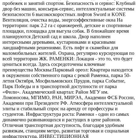
пробежек и занятий спортом. Безопасность и сервис: Клубный
двор без машин, консьерж-сервис, интеллектуальные системы
безопасности 6 высокоскоростных лифтов Sword и KONE
Вентиляция, очистка воды, энергоэффективные окна На
территории: парк 2.2 га с оранжереей, детские и спортивные
площадки, площадка для выгула собак. В ближайшее время
планируются Детский сад и школа. Двор наполнен
интересными деревьями, кустарниками и красивыми
ландшафтными решениями. Есть лифт и скамейки для
маломобильных жителей. Охрана, регулярно курсирующая по
всей территории ЖК. РАМЕНКИ: Локация - это то, что будет
цениться всегда. Здесь сосредоточены ключевые
преимущества Москвы:Парковый ореол: Квартира находится
в окружении собственного парка с рекой Раменка, парка 50-
летия Октября, Мосфильмовских Прудов, парка Событие,
Парк Победы и в транспортной доступности от парка
«Фили». Академический квартал: Район МГУ им.
Ломоносова, МГИМО, РАН, МИРЭА, Академии ФСБ России,
Академии при Президенте РФ. Атмосфера интеллектуальной
элиты и стабильный спрос на аренду от профессуры и
студентов. Инфраструктура роста: Раменки - один из самых
динамично развивающихся и растущих в цене районов.
Отличная транспортная доступность, благодаря удобным
развязкам, станциям метро, развитая торговая и социальная
инфраструктура. ИНВЕСТИЦИОННАЯ