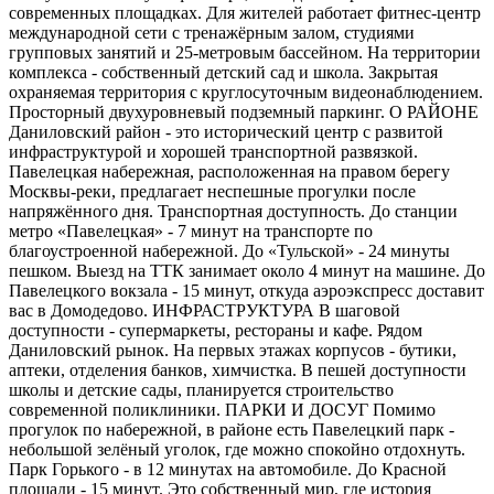
современных площадках. Для жителей работает фитнес-центр
международной сети с тренажёрным залом, студиями
групповых занятий и 25-метровым бассейном. На территории
комплекса - собственный детский сад и школа. Закрытая
охраняемая территория с круглосуточным видеонаблюдением.
Просторный двухуровневый подземный паркинг. О РАЙОНЕ
Даниловский район - это исторический центр с развитой
инфраструктурой и хорошей транспортной развязкой.
Павелецкая набережная, расположенная на правом берегу
Москвы-реки, предлагает неспешные прогулки после
напряжённого дня. Транспортная доступность. До станции
метро «Павелецкая» - 7 минут на транспорте по
благоустроенной набережной. До «Тульской» - 24 минуты
пешком. Выезд на ТТК занимает около 4 минут на машине. До
Павелецкого вокзала - 15 минут, откуда аэроэкспресс доставит
вас в Домодедово. ИНФРАСТРУКТУРА В шаговой
доступности - супермаркеты, рестораны и кафе. Рядом
Даниловский рынок. На первых этажах корпусов - бутики,
аптеки, отделения банков, химчистка. В пешей доступности
школы и детские сады, планируется строительство
современной поликлиники. ПАРКИ И ДОСУГ Помимо
прогулок по набережной, в районе есть Павелецкий парк -
небольшой зелёный уголок, где можно спокойно отдохнуть.
Парк Горького - в 12 минутах на автомобиле. До Красной
площади - 15 минут. Это собственный мир, где история