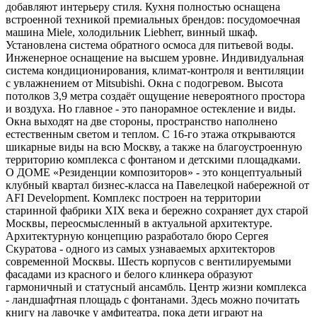
добавляют интерьеру стиля. Кухня полностью оснащена
встроенной техникой премиальных брендов: посудомоечная
машина Miele, холодильник Liebherr, винный шкаф.
Установлена система обратного осмоса для питьевой воды.
Инженерное оснащение на высшем уровне. Индивидуальная
система кондиционирования, климат-контроля и вентиляции
с увлажнением от Mitsubishi. Окна с подогревом. Высота
потолков 3,9 метра создаёт ощущение невероятного простора
и воздуха. Но главное - это панорамное остекление и виды.
Окна выходят на две стороны, пространство наполнено
естественным светом и теплом. С 16-го этажа открываются
шикарные виды на всю Москву, а также на благоустроенную
территорию комплекса с фонтаном и детскими площадками.
О ДОМЕ «Резиденции композиторов» - это концептуальный
клубный квартал бизнес-класса на Павелецкой набережной от
AFI Development. Комплекс построен на территории
старинной фабрики XIX века и бережно сохраняет дух старой
Москвы, переосмысленный в актуальной архитектуре.
Архитектурную концепцию разработало бюро Сергея
Скуратова - одного из самых узнаваемых архитекторов
современной Москвы. Шесть корпусов с вентилируемыми
фасадами из красного и белого клинкера образуют
гармоничный и статусный ансамбль. Центр жизни комплекса
- ландшафтная площадь с фонтанами. Здесь можно почитать
книгу на лавочке у амфитеатра, пока дети играют на