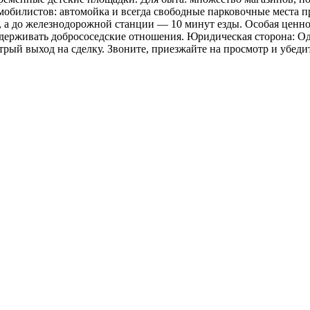
обилистов: автомойка и всегда свободные парковочные места пр
ы, а до железнодорожной станции — 10 минут езды. Особая ценн
ддерживать добрососедские отношения. Юридическая сторона: О
рый выход на сделку. Звоните, приезжайте на просмотр и убедит