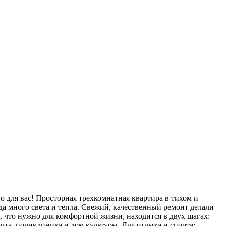
 для вас! Просторная трехкомнатная квартира в тихом и
егда много света и тепла. Свежий, качественный ремонт делали
ё, что нужно для комфортной жизни, находится в двух шагах:
чта, поликлиника и дом культуры. Для отдыха и спорта: