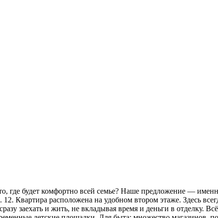
о, где будет комфортно всей семье? Наше предложение — именно
 д. 12. Квартира расположена на удобном втором этаже. Здесь вс
разу заехать и жить, не вкладывая время и деньги в отделку. Вс
временные детские площадки. Для быта: множество магазинов, по