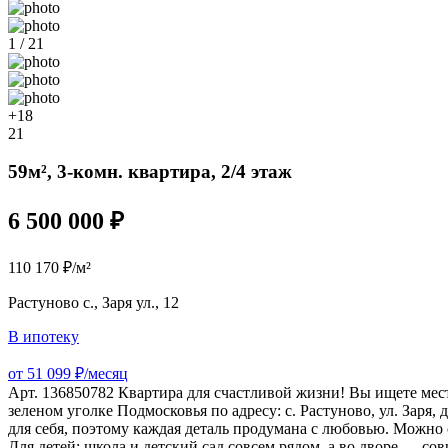
1 / 21
+18
21
59м², 3-комн. квартира, 2/4 этаж
6 500 000 ₽
110 170 ₽/м²
Растуново с., Заря ул., 12
В ипотеку
от 51 099 ₽/месяц
Арт. 136850782 Квартира для счастливой жизни! Вы ищете мест
зеленом уголке Подмосковья по адресу: с. Растуново, ул. Заря,
для себя, поэтому каждая деталь продумана с любовью. Можно с
Для детей: школа и детский сад совсем рядом, а во дворе — со