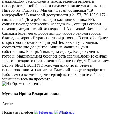
паркинг.Дом расположен в тихом, зеленом районе, в
непосредственной близости находятся такие магазины, как
Пятерочка, Гулливер, Магнит, Сарай, остановка "19
микрорайон".В шаговой доступности д/с 153,179,165,9,172,
гимназия 24, Дом ребенка, детская поликлиника №5,
социально-педагогический колледж №1, станция скорой
помощи, медицинский колледж. ТЦ Аквамолл! Вам и ваши
близким будет легко добраться до любого района города
благодаря хорошей транспортной развязке .В сентябре будет
открыт мост, соединяющий ул.Шевченко и ул.Смычки,
соответственно до центра 5мин на машине.Один
собственник. Быстрый выход на сделку. Все документы
готовы. Максимальная безопасность сделки.Звоните сейчас,
такого выгодного предложения больше не будет!Приглашаем
Вас на БЕСПЛАТНУЮ консультацию по ипотеке и
использованию маткапитала. Высокий процент одобрения.
Работаем со всеми видами сертификатов.Звоните сейчас и
записывайтесь на просмотр.
Мусоева Ирина Владимировна
Агент
Показать телефон