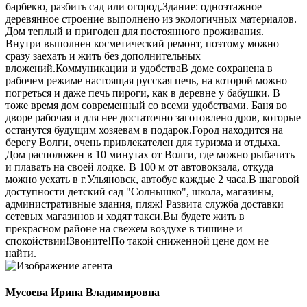
барбекю, разбить сад или огород.Здание: одноэтажное
деревянное строение выполнено из экологичных материалов.
Дом теплый и пригоден для постоянного проживания.
Внутри выполнен косметический ремонт, поэтому можно
сразу заехать и жить без дополнительных
вложений.Коммуникации и удобстваВ доме сохранена в
рабочем режиме настоящая русская печь, на которой можно
погреться и даже печь пироги, как в деревне у бабушки. В
тоже время дом современный со всеми удобствами. Баня во
дворе рабочая и для нее достаточно заготовлено дров, которые
останутся будущим хозяевам в подарок.Город находится на
берегу Волги, очень привлекателен для туризма и отдыха.
Дом расположен в 10 минутах от Волги, где можно рыбачить
и плавать на своей лодке. В 100 м от автовокзала, откуда
можно уехать в г.Ульяновск, автобус каждые 2 часа.В шаговой
доступности детский сад "Солнышко", школа, магазины,
административные здания, пляж! Развита служба доставки
сетевых магазинов и ходят такси.Вы будете жить в
прекрасном районе на свежем воздухе в тишине и
спокойствии!Звоните!По такой сниженной цене дом не
найти.
Мусоева Ирина Владимировна