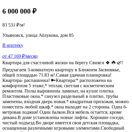
6 000 000 ₽
83 531 ₽/м²
Ульяновск, улица Аблукова, дом 85
В ипотеку
от 47 169 ₽/месяц
Квартира для счастливой жизни на берегу Свияги 🍀 ☘️ 🌿!
Предлагаем 3-комнатную квартиру в Ближнем Засвияжье,
общей площадью 71.83 м².Самая удачная планировка!
Квартира- распашонка! 🔑Квартира:* расположена на
комфортном 5 этаже,* теплая, светлая с косметическим
ремонтом. Полы выровнены ламинат, на кухне плитка.
Пластиковые окна.* санузел раздельный в плитке, трубы
заменены, входная дверь новая.* квадратная прихожая, можно
поместить любой шкаф.* окна выходят на 2 стороны. Одна 6-
метровая лоджия! Один балкон.Вся мебель остается, кроме
дивана.В доме установлены новые лифты. Хорошие соседи,
чистый подъезд.Во дворе имеется своя детская площадка,
оснащенная различными игровыми элементами.Свободный