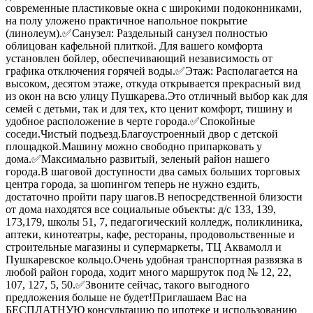
современные пластиковые окна с широкими подоконниками,
на полу уложено практичное напольное покрытие
(линолеум).✅Санузел: Раздельный санузел полностью
облицован кафельной плиткой. Для вашего комфорта
установлен бойлер, обеспечивающий независимость от
графика отключения горячей воды.✅Этаж: Располагается на
высоком, десятом этаже, откуда открывается прекрасный вид
из окон на всю улицу Пушкарева.Это отличный выбор как для
семей с детьми, так и для тех, кто ценит комфорт, тишину и
удобное расположение в черте города.✅Спокойные
соседи.Чистый подъезд.Благоустроенный двор с детской
площадкой.Машину можно свободно припарковать у
дома.✅Максимально развитый, зеленый район нашего
города.В шаговой доступности два самых больших торговых
центра города, за шопингом теперь не нужно ездить,
достаточно пройти пару шагов.В непосредственной близости
от дома находятся все социальные объекты: д/с 133, 139,
173,179, школы 51, 7, педагогический колледж, поликлиника,
аптеки, кинотеатры, кафе, рестораны, продовольственные и
строительные магазины и супермаркеты, ТЦ Аквамолл и
Пушкаревское кольцо.Очень удобная транспортная развязка в
любой район города, ходит много маршруток под № 12, 22,
107, 127, 5, 50.✅Звоните сейчас, такого выгодного
предложения больше не будет!Приглашаем Вас на
БЕСПЛАТНУЮ консультацию по ипотеке и использованию