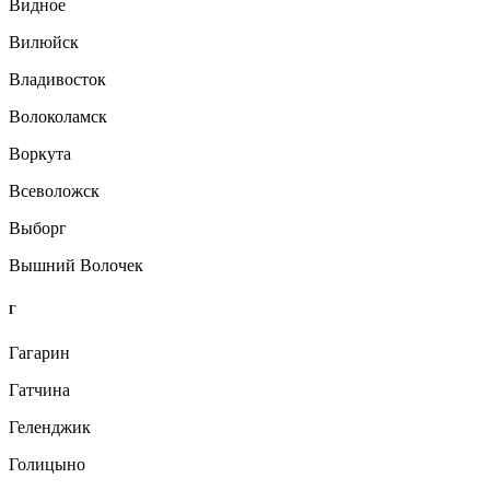
Видное
Вилюйск
Владивосток
Волоколамск
Воркута
Всеволожск
Выборг
Вышний Волочек
Г
Гагарин
Гатчина
Геленджик
Голицыно