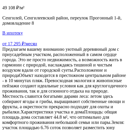
49 108 ₽/м²
Сенгилей, Сенгилеевский район, переулок Прогонный 1-й,
домовладение 8
В ипотеку
от 17 295 ₽/месяц
Предлагаем вашему вниманию уютный деревянный дом с
приусадебным участком, расположенный в самом сердце
города. Это не просто недвижимость, а возможность жить в
гармонии с природой, наслаждаясь тишиной и чистым
воздухом вдали от городской суеты.Расположение и
природаОбъект находится в престижном центральном районе
- в 10 минутах пляж. Превосходная экология и живописные
пейзажи создают идеальные условия как для круглогодичного
проживания, так и для сезонного отдыха на природе.
Местность славится богатыми дарами леса: летом здесь
собирают ягоды и грибы, выращивают собственные овощи и
фрукты, а окрестности прекрасно подходят для охоты и
рыбалки.Характеристики участка и домаПлощадь: общая
площадь дома составляет 44.8 м², что оптимально для
комфортного проживания небольшой семьи или пары.Земля:
участок площадью 6.76 соток позволяет разместить зону