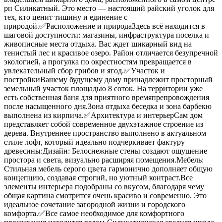
рп Силикатный. Это место — настоящий райский уголок для
тех, кто ценит тишину и единение с
природой.✅Расположение и природаЗдесь всё находится в
шаговой доступности: магазины, инфраструктура поселка и
живописные места отдыха. Вас ждет шикарный вид на
тенистый лес и красивое озеро. Район отличается безупречной
экологией, а прогулка по окрестностям превращается в
увлекательный сбор грибов и ягод.✅Участок и
постройкиВашему будущему дому принадлежит просторный
земельный участок площадью 8 соток. На территории уже
есть собственная баня для приятного времяпрепровождения
после насыщенного дня.Зона отдыха беседка и зона барбекю
выполнена из кирпича.✅Архитектура и интерьерСам дом
представляет собой современное двухэтажное строение из
дерева. Внутреннее пространство выполнено в актуальном
стиле лофт, который идеально подчеркивает фактуру
древесины:Дизайн: Белоснежные стены создают ощущение
простора и света, визуально расширяя помещения.Мебель:
Стильная мебель серого цвета гармонично дополняет общую
концепцию, создавая строгий, но уютный контраст.Все
элементы интерьера подобраны со вкусом, благодаря чему
общая картина смотрится очень красиво и современно. Это
идеальное сочетание загородной жизни и городского
комфорта.✅Все самое необходимое для комфортного