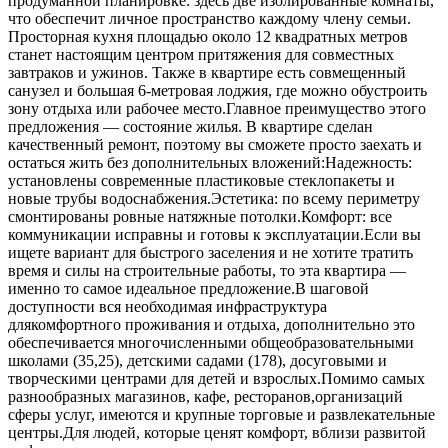
продуманной планировке: здесь две изолированные комнаты,
что обеспечит личное пространство каждому члену семьи.
Просторная кухня площадью около 12 квадратных метров
станет настоящим центром притяжения для совместных
завтраков и ужинов. Также в квартире есть совмещенный
санузел и большая 6-метровая лоджия, где можно обустроить
зону отдыха или рабочее место.Главное преимущество этого
предложения — состояние жилья. В квартире сделан
качественный ремонт, поэтому вы сможете просто заехать и
остаться жить без дополнительных вложений:Надежность:
установлены современные пластиковые стеклопакеты и
новые трубы водоснабжения.Эстетика: по всему периметру
смонтированы ровные натяжные потолки.Комфорт: все
коммуникации исправны и готовы к эксплуатации.Если вы
ищете вариант для быстрого заселения и не хотите тратить
время и силы на строительные работы, то эта квартира —
именно то самое идеальное предложение.В шаговой
доступности вся необходимая инфраструктура
длякомфортного проживания и отдыха, дополнительно это
обеспечивается многочисленными общеобразовательными
школами (35,25), детскими садами (178), досуговыми и
творческими центрами для детей и взрослых.Помимо самых
разнообразных магазинов, кафе, ресторанов,организаций
сферы услуг, имеются и крупные торговые и развлекательные
центры.Для людей, которые ценят комфорт, вблизи развитой