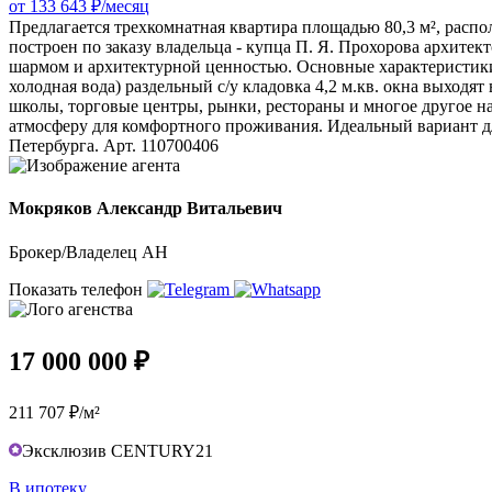
от 133 643 ₽/месяц
Предлагается трехкомнатная квартира площадью 80,3 м², расп
построен по заказу владельца - купца П. Я. Прохорова архит
шармом и архитектурной ценностью. Основные характеристики:
холодная вода) раздельный с/у кладовка 4,2 м.кв. окна выходя
школы, торговые центры, рынки, рестораны и многое другое на
атмосферу для комфортного проживания. Идеальный вариант дл
Петербурга. Арт. 110700406
Мокряков Александр Витальевич
Брокер/Владелец АН
Показать телефон
17 000 000 ₽
211 707 ₽/м²
Эксклюзив CENTURY21
В ипотеку