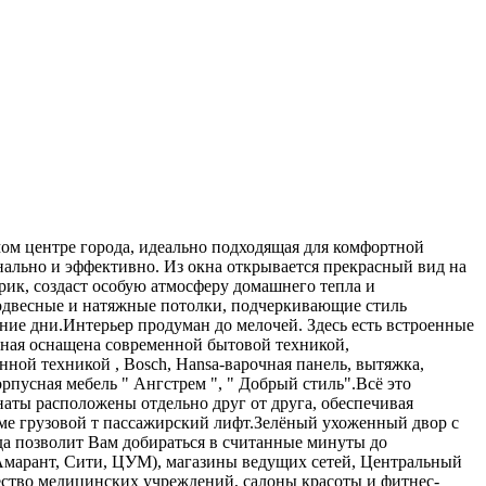
ом центре города, идеально подходящая для комфортной
ально и эффективно. Из окна открывается прекрасный вид на
рик, создаст особую атмосферу домашнего тепла и
подвесные и натяжные потолки, подчеркивающие стиль
ние дни.Интерьер продуман до мелочей. Здесь есть встроенные
иная оснащена современной бытовой техникой,
ой техникой , Bosch, Hansa-варочная панель, вытяжка,
пусная мебель " Ангстрем ", " Добрый стиль".Всё это
наты расположены отдельно друг от друга, обеспечивая
ме грузовой т пассажирский лифт.Зелёный ухоженный двор с
да позволит Вам добираться в считанные минуты до
Амарант, Сити, ЦУМ), магазины ведущих сетей, Центральный
ество медицинских учреждений, салоны красоты и фитнес-