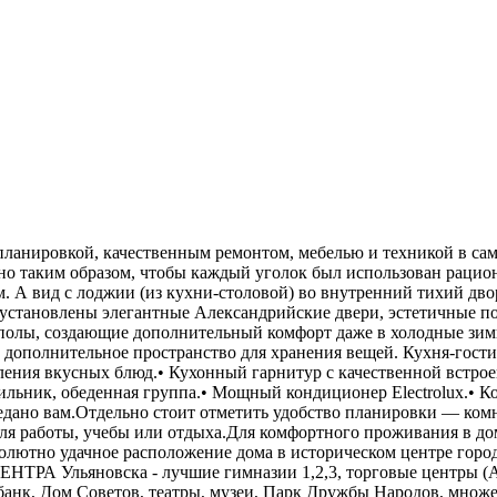
ланировкой, качественным ремонтом, мебелью и техникой в сам
о таким образом, чтобы каждый уголок был использован рацион
. А вид с лоджии (из кухни-столовой) во внутренний тихий дво
ь установлены элегантные Александрийские двери, эстетичные 
е полы, создающие дополнительный комфорт даже в холодные зим
 дополнительное пространство для хранения вещей. Кухня-гост
ния вкусных блюд.• Кухонный гарнитур с качественной встроенн
ьник, обеденная группа.• Мощный кондиционер Electrolux.• Кор
редано вам.Отдельно стоит отметить удобство планировки — ком
ля работы, учебы или отдыха.Для комфортного проживания в до
олютно удачное расположение дома в историческом центре горо
ЕНТРА Ульяновска - лучшие гимназии 1,2,3, торговые центры (
банк, Дом Советов, театры, музеи, Парк Дружбы Народов, множ