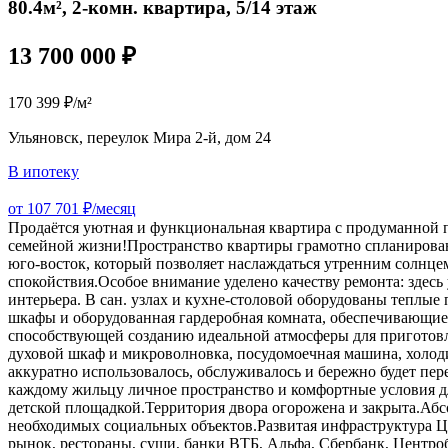
80.4м², 2-комн. квартира, 5/14 этаж
13 700 000 ₽
170 399 ₽/м²
Ульяновск, переулок Мира 2-й, дом 24
В ипотеку
от 107 701 ₽/месяц
Продаётся уютная и функциональная квартира с продуманной п
семейной жизни!Пространство квартиры грамотно спланирован
юго-восток, который позволяет наслаждаться утренним солнцем
спокойствия.Особое внимание уделено качеству ремонта: здес
интерьера. В сан. узлах и кухне-столовой оборудованы теплы
шкафы и оборудованная гардеробная комната, обеспечивающие
способствующей созданию идеальной атмосферы для приготовле
духовой шкаф и микроволновка, посудомоечная машина, холодил
аккуратно использовалось, обслуживалось и бережно будет пе
каждому жильцу личное пространство и комфортные условия д
детской площадкой.Территория двора огорожена и закрыта.Абс
необходимых социальных объектов.Развитая инфраструктура Ц
рынок, рестораны, суши, банки ВТБ, Альфа, Сбербанк, Центро