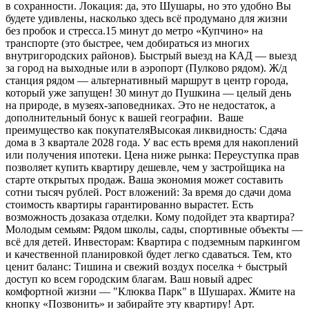
в сохранности. Локация: да, это Шушары, но это удобно Вы
будете удивлены, насколько здесь всё продумано для жизни
без пробок и стресса.15 минут до метро «Купчино» на
транспорте (это быстрее, чем добираться из многих
внутригородских районов). Быстрый выезд на КАД — выезд
за город на выходные или в аэропорт (Пулково рядом). Ж/д
станция рядом — альтернативный маршрут в центр города,
который уже запущен! 30 минут до Пушкина — целый день
на природе, в музеях-заповедниках. Это не недостаток, а
дополнительный бонус к вашей географии. ️ Ваше
преимущество как покупателяВысокая ликвидность: Сдача
дома в 3 квартале 2028 года. У вас есть время для накоплений
или получения ипотеки. Цена ниже рынка: Переуступка прав
позволяет купить квартиру дешевле, чем у застройщика на
старте открытых продаж. Ваша экономия может составить
сотни тысяч рублей. Рост вложений: За время до сдачи дома
стоимость квартиры гарантированно вырастет. Есть
возможность дозаказа отделки. Кому подойдет эта квартира?
Молодым семьям: Рядом школы, сады, спортивные объекты —
всё для детей. Инвесторам: Квартира с подземным паркингом
и качественной планировкой будет легко сдаваться. Тем, кто
ценит баланс: Тишина и свежий воздух поселка + быстрый
доступ ко всем городским благам. Ваш новый адрес
комфортной жизни — "Клюква Парк" в Шушарах. Жмите на
кнопку «Позвонить» и забирайте эту квартиру! Арт.