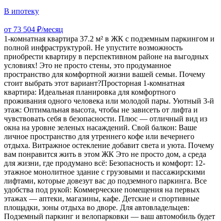
В ипотеку
от 73 504 ₽/месяц
1-комнатная квартира 37.2 м² в ЖК с подземным паркингом и
полной инфраструктурой. Не упустите возможность
приобрести квартиру в перспективном районе на выгодных
условиях! Это не просто стены, это продуманное
пространство для комфортной жизни вашей семьи. Почему
стоит выбрать этот вариант?Просторная 1-комнатная
квартира: Идеальная планировка для комфортного
проживания одного человека или молодой пары. Уютный 3-й
этаж: Оптимальная высота, чтобы не зависеть от лифта и
чувствовать себя в безопасности. Плюс — отличный вид из
окна на уровне зеленых насаждений. Свой балкон: Ваше
личное пространство для утреннего кофе или вечернего
отдыха. Витражное остекление добавит света и уюта. ️Почему
вам понравится жить в этом ЖК Это не просто дом, а среда
для жизни, где продумано всё: Безопасность и комфорт: 12-
этажное монолитное здание с грузовыми и пассажирскими
лифтами, которые довезут вас до подземного паркинга. Все
удобства под рукой: Коммерческие помещения на первых
этажах — аптеки, магазины, кафе. Детские и спортивные
площадки, зоны отдыха во дворе. Для автовладельцев:
Подземный паркинг и велопарковки — ваш автомобиль будет