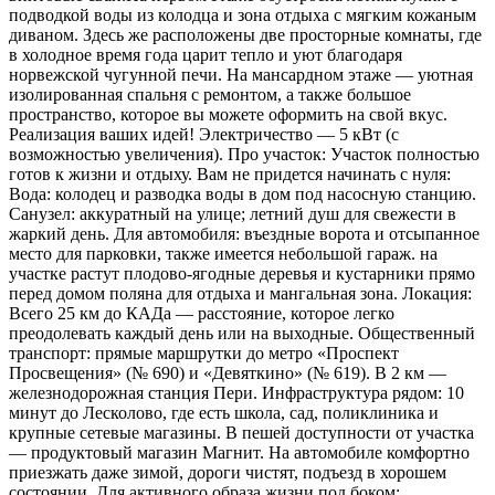
подводкой воды из колодца и зона отдыха с мягким кожаным
диваном. Здесь же расположены две просторные комнаты, где
в холодное время года царит тепло и уют благодаря
норвежской чугунной печи. На мансардном этаже — уютная
изолированная спальня с ремонтом, а также большое
пространство, которое вы можете оформить на свой вкус.
Реализация ваших идей! Электричество — 5 кВт (с
возможностью увеличения). Про участок: Участок полностью
готов к жизни и отдыху. Вам не придется начинать с нуля:
Вода: колодец и разводка воды в дом под насосную станцию.
Санузел: аккуратный на улице; летний душ для свежести в
жаркий день. Для автомобиля: въездные ворота и отсыпанное
место для парковки, также имеется небольшой гараж. на
участке растут плодово-ягодные деревья и кустарники прямо
перед домом поляна для отдыха и мангальная зона. Локация:
Всего 25 км до КАДа — расстояние, которое легко
преодолевать каждый день или на выходные. Общественный
транспорт: прямые маршрутки до метро «Проспект
Просвещения» (№ 690) и «Девяткино» (№ 619). В 2 км —
железнодорожная станция Пери. Инфраструктура рядом: 10
минут до Лесколово, где есть школа, сад, поликлиника и
крупные сетевые магазины. В пешей доступности от участка
— продуктовый магазин Магнит. На автомобиле комфортно
приезжать даже зимой, дороги чистят, подъезд в хорошем
состоянии. Для активного образа жизни под боком: