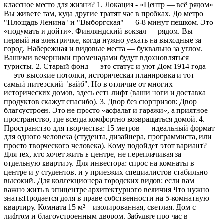
классное место для жизни? 1. Локация - «Центр — всё рядом»
Вы живете там, куда другие тратят час в пробках. До метро
"Площадь Ленина" и "Выборгская" — 6-8 минут пешком. Это
«подумать и дойти». Финляндский вокзал — рядом. Вы
первый на электричке, когда нужно уехать на выходные за
город. Набережная и видовые места — буквально за углом.
Вашими вечерними променадами будут вдохновляться
туристы. 2. Старый фонд — это статус и уют Дом 1914 года
— это высокие потолки, историческая планировка и тот
самый питерский "вайб". Но в отличие от многих
исторических домов, здесь есть лифт (ваши ноги и доставка
продуктов скажут спасибо). 3. Двор без сюрпризов: Двор
благоустроен. Это не просто «асфальт и гаражи», а приятное
пространство, где всегда комфортно возвращаться домой. 4.
Пространство для творчества: 15 метров — идеальный формат
для одного человека (студента, дизайнера, программиста, или
просто творческого человека). Кому подойдет этот вариант?
Для тех, кто хочет жить в центре, не переплачивая за
отдельную квартиру. Для инвестора: спрос на комнаты в
центре и у студентов, и у приезжих специалистов стабильно
высокий. Для коллекционера городских видов: если вам
важно жить в эпицентре архитектурного величия Что нужно
знать:Продается доля в праве собственности на 5-комнатную
квартиру. Комната 15 м² – изолированная, светлая. Дом с
лифтом и благоустроенным двором. Забудьте про час в