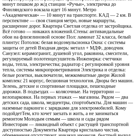
минут пешком до ж/д станции «Ручьи», электричка до
Финляндского вокзала идет 16 минут. Метро
«Академическая» — 10 минут на транспорте. КАД — 2 км. В
перспективе — своя станция метро, новые маршруты,
расширение дорог. Квартира Светлая отделка от застройщика.
Всё готово — никаких вложений.Стены: антивандальные
обои на флизелиновой основе Пол: ламинат 32 класса, белый
плинтус Потолок: белая водоэмульсионка Окна: с системы
защиты от детей Входная дверь: металл + МДФ, доводчик
Санузел: керамогранит, душевой угол, раковина, смесители,
регулируемый полотенцесушитель Инженерка: счетчики
воды, тепла, электричества; радиатор с регулировкой уровня
тепла, системы микропроветривания Электрика и отделка:
белые розетки, выключатели, межкомнатные двери Жилой
комплекс 21 корпус, бесшовная технология. Дворы без машин.
Зелень, детские и спортивные площадки, пешеходные
дорожки. В подъездах — колясочные. На территории —
велопарковки. На первых этажах — магазины. Рядом — два
детских сада, школа, медцентры, спортобъекты. Для машин —
наземные паркинги с зарядками для электромобилей. Кому
подойдетТем, кто хочет заехать и жить, а не заниматься
ремонтом Молодым семьям — школа и сады рядом
Инвесторам — ликвидный объект с растущей транспортной
доступностью Документы Квартира кристально чистая,
обременения отсутствуют, никаких нюансов, быстрый выход