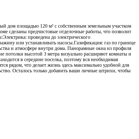
ный дом площадью 120 м² с собственным земельным участком
 доме сделаны предчистовые отделочные работы, что позволит
:Электрика: проведена до электрического
важину или устанавливать насосы.Газификация: газ по границе
ьства и атмосфере внутри дома. Панорамные окна из профиля
кие потолки высотой 3 метра визуально расширяют комнаты и
ходится в середине поселка, поэтому вся необходимая
тся рядом, что делает жизнь здесь максимально удобной для
льство. Осталось только добавить ваши личные штрихи, чтобы