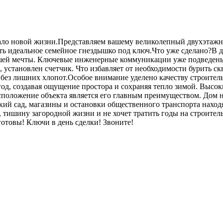
чало новой жизни.Представляем вашему великолепный двухэтаж
здать идеальное семейное гнездышко под ключ.Что уже сделано?В
вашей мечты. Ключевые инженерные коммуникации уже подведены
установлен счетчик. Что избавляет от необходимости бурить ск
 без лишних хлопот.Особое внимание уделено качеству строител
од, создавая ощущение простора и сохраняя тепло зимой. Высо
сположение объекта является его главным преимуществом. Дом на
кий сад, магазины и остановки общественного транспорта находя
о, тишину загородной жизни и не хочет тратить годы на строите
отовы! Ключи в день сделки! Звоните!