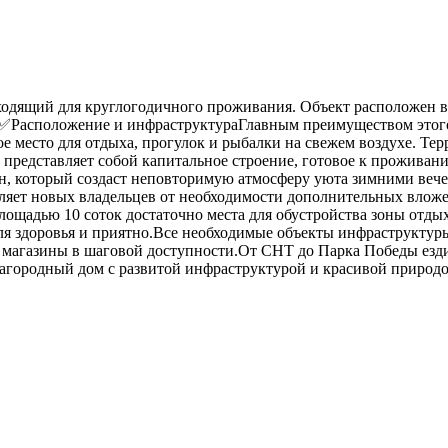
одящий для круглогодичного проживания. Объект расположен в
.✅Расположение и инфраструктураГлавным преимуществом этого 
 место для отдыха, прогулок и рыбалки на свежем воздухе. Тер
редставляет собой капитальное строение, готовое к проживани
ин, который создаст неповторимую атмосферу уюта зимними ве
вляет новых владельцев от необходимости дополнительных вложе
лощадью 10 соток достаточно места для обустройства зоны отды
для здоровья и приятно.Все необходимые объекты инфраструктур
ы, магазины в шаговой доступности.От СНТ до Парка Победы езди
агородный дом с развитой инфраструктурой и красивой природо