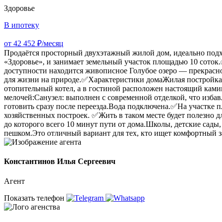
Здоровье
В ипотеку
от 42 452 ₽/месяц
Продаётся просторный двухэтажный жилой дом, идеально подх
«Здоровье», и занимает земельный участок площадью 10 соток
доступности находится живописное Голубое озеро — прекрасное
для жизни на природе.✅Характеристики домаЖилая постройка п
отопительный котел, а в гостиной расположен настоящий кам
мелочей:Санузел: выполнен с современной отделкой, что изба
готовить сразу после переезда.Вода подключена.✅На участке п
хозяйственных построек. ✅Жить в таком месте будет полезно 
до которого всего 10 минут пути от дома.Школы, детские сад
пешком.Это отличный вариант для тех, кто ищет комфортный з
Константинов Илья Сергеевич
Агент
Показать телефон