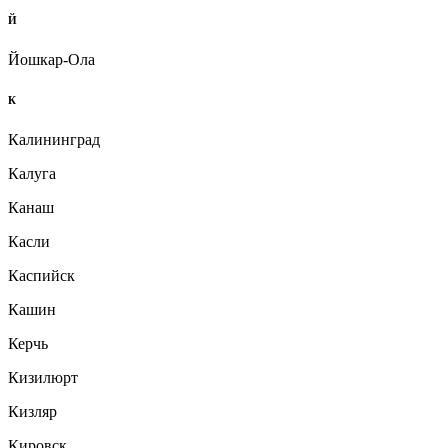
Й
Йошкар-Ола
К
Калининград
Калуга
Канаш
Касли
Каспийск
Кашин
Керчь
Кизилюрт
Кизляр
Кировск