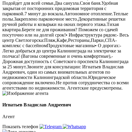
Подойдет для всей семьи.Два санузла.Своя баня.Удобная
закрытая от посторонних придомовая территория с
парковкой.7 минут до вокзала.Автономное отопление.Теплые
полы.Закреплено парковочное место.Декоративные решетки
ручной работы и козырьки на окнах первого этажа.Тихая
квартира.Берете не для проживания? Поможем со сдачей
посуточно или на долгий срок!• Инфраструктура рядом:- Весь
центр Светлогорска:Пляж,Кафе,Рестораны,Парки,СПА-
комплекс с бассейномПродуктовые магазины• О дорогах:-
Легко добраться до центра Калининграда на электричке за
полчаса! (Вагоны современные и очень комфортные),-
Дорожная доступность с Советского проспекта Калининграда
за 25 минут.Звоните для консультации: Игнатьев Владислав
Андреевич, один из самых внимательных агентов по
недвижимости Калининградской области.Юридическое
сопровождение включено.Не против сотрудничества со всеми
агентствами по недвижимости. Агентские предусмотрены.
Игнатьев Владислав Андреевич
Агент
Показать телефон