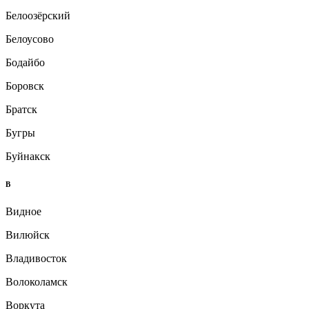
Белоозёрский
Белоусово
Бодайбо
Боровск
Братск
Бугры
Буйнакск
В
Видное
Вилюйск
Владивосток
Волоколамск
Воркута