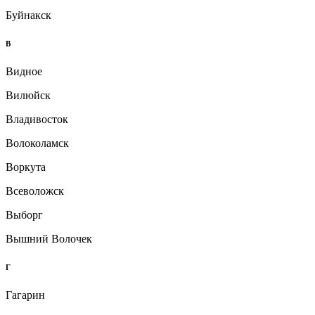
Буйнакск
В
Видное
Вилюйск
Владивосток
Волоколамск
Воркута
Всеволожск
Выборг
Вышний Волочек
Г
Гагарин