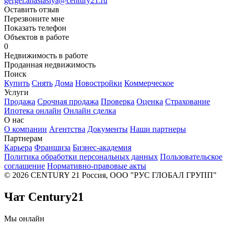
gergel.anastasiya@century21.ru
Оставить отзыв
Перезвоните мне
Показать телефон
Объектов в работе
0
Недвижимость в работе
Проданная недвижимость
Поиск
Купить
Снять
Дома
Новостройки
Коммерческое
Услуги
Продажа
Срочная продажа
Проверка
Оценка
Страхование
Ипотека онлайн
Онлайн сделка
О нас
О компании
Агентства
Документы
Наши партнеры
Партнерам
Карьера
Франшиза
Бизнес-академия
Политика обработки персональных данных
Пользовательское
соглашение
Нормативно-правовые акты
© 2026 CENTURY 21 Россия, ООО "РУС ГЛОБАЛ ГРУПП"
Чат Century21
Мы онлайн