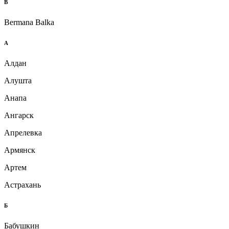
B
Bermana Balka
А
Алдан
Алушта
Анапа
Ангарск
Апрелевка
Армянск
Артем
Астрахань
Б
Бабушкин