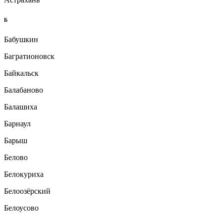
Б
Бабушкин
Багратионовск
Байкальск
Балабаново
Балашиха
Барнаул
Барыш
Белово
Белокуриха
Белоозёрский
Белоусово