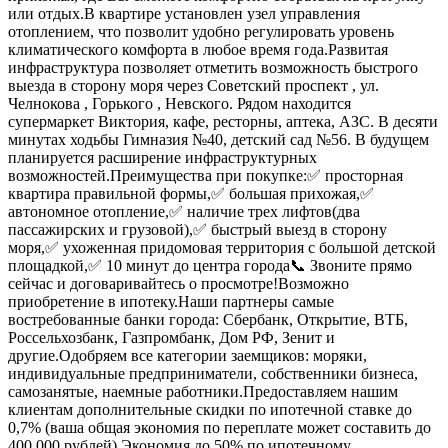
или отдых.В квартире установлен узел управления
отоплением, что позволит удобно регулировать уровень
климатического комфорта в любое время года.Развитая
инфраструктура позволяет отметить возможность быстрого
выезда в сторону моря через Советский проспект , ул.
Челнокова , Горького , Невского. Рядом находится
супермаркет Виктория, кафе, ресторны, аптека, АЗС. В десяти
минутах ходьбы Гимназия №40, детский сад №56. В будущем
планируется расширение инфраструктурных
возможностей.Преимущества при покупке:✅ просторная
квартира правильной формы,✅ большая прихожая,✅
автономное отопление,✅ наличие трех лифтов(два
пассажирских и грузовой),✅ быстрый выезд в сторону
моря,✅ ухоженная придомовая территория с большой детской
площадкой,✅ 10 минут до центра города📞 Звоните прямо
сейчас и договаривайтесь о просмотре!Возможно
приобретение в ипотеку.Наши партнеры самые
востребованные банки города: Сбербанк, Открытие, ВТБ,
Россельхозбанк, Газпромбанк, Дом РФ, Зенит и
другие.Одобряем все категории заемщиков: моряки,
индивидуальные предприниматели, собственники бизнеса,
самозанятые, наемные работники.Предоставляем нашим
клиентам дополнительные скидки по ипотечной ставке до
0,7% (ваша общая экономия по переплате может составить до
400 000 рублей).Экономия до 50% по ипотечному