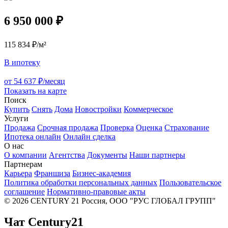
6 950 000 ₽
115 834 ₽/м²
В ипотеку
от 54 637 ₽/месяц
Показать на карте
Поиск
Купить
Снять
Дома
Новостройки
Коммерческое
Услуги
Продажа
Срочная продажа
Проверка
Оценка
Страхование
Ипотека онлайн
Онлайн сделка
О нас
О компании
Агентства
Документы
Наши партнеры
Партнерам
Карьера
Франшиза
Бизнес-академия
Политика обработки персональных данных
Пользовательское
соглашение
Нормативно-правовые акты
© 2026 CENTURY 21 Россия, ООО "РУС ГЛОБАЛ ГРУПП"
Чат Century21