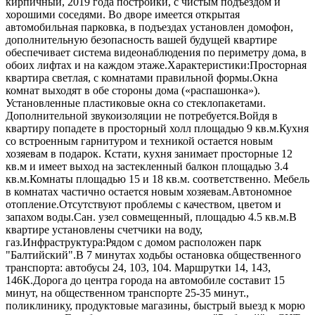
кирпичный, 2019 года постройки, с чистым подъездом и
хорошими соседями. Во дворе имеется открытая
автомобильная парковка, в подъездах установлен домофон,
дополнительную безопасность вашей будущей квартире
обеспечивает система видеонаблюдения по периметру дома, в
обоих лифтах и на каждом этаже.Характеристики:Просторная
квартира светлая, с комнатами правильной формы.Окна
комнат выходят в обе стороны дома («распашонка»).
Установленные пластиковые окна со стеклопакетами.
Дополнительной звукоизоляции не потребуется.Войдя в
квартиру попадете в просторный холл площадью 9 кв.м.Кухня
со встроенным гарнитуром и техникой остается новым
хозяевам в подарок. Кстати, кухня занимает просторные 12
кв.м и имеет выход на застекленный балкон площадью 3.4
кв.м.Комнаты площадью 15 и 18 кв.м. соответственно. Мебель
в комнатах частично остается новым хозяевам.Автономное
отопление.Отсутствуют проблемы с качеством, цветом и
запахом воды.Сан. узел совмещенный, площадью 4.5 кв.м.В
квартире установлены счетчики на воду,
газ.Инфраструктура:Рядом с домом расположен парк
"Балтийский".В 7 минутах ходьбы остановка общественного
транспорта: автобусы 24, 103, 104. Маршрутки 14, 143,
146К.Дорога до центра города на автомобиле составит 15
минут, на общественном транспорте 25-35 минут.,
поликлинику, продуктовые магазины, быстрый выезд к морю