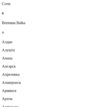
Сочи
B
Bermana Balka
А
Алдан
Алушта
Анапа
Ангарск
Апрелевка
Апшеронск
Армянск
Артем
Астрахань