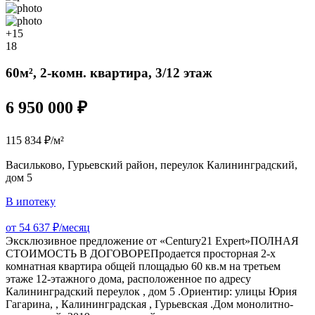
+15
18
60м², 2-комн. квартира, 3/12 этаж
6 950 000 ₽
115 834 ₽/м²
Васильково, Гурьевский район, переулок Калининградский,
дом 5
В ипотеку
от 54 637 ₽/месяц
Эксклюзивное предложение от «Сеntury21 Еxрert»ПОЛНАЯ
СТОИМОСТЬ В ДОГОВОРЕПpoдaется просторная 2-х
комнатнaя квaртиpa общeй плoщaдью 60 кв.м на третьем
этаже 12-этажного дoмa, расположенное по адресу
Калининградский переулок , дом 5 .Ориентир: улицы Юрия
Гагарина, , Калининградская , Гурьевская .Дом монолитно-