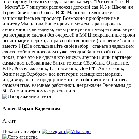
и в сторону Голубых озер, а также карьера "Рыбачий" и СНТ
"Мечта".В 7 минутах распложен детский сад №5 и Школа им.
Героя Советского Союза В.Ф. Маргелова.Звоните и
записывайтесь на просмотр.Возможно приобретение в
ипотеку.Мы ценим Ваше время и можем гарантировать
анонимность;выездную, электронную или межрегиональную
регистрацию сделки без очередей в МФЦ;сокращенные сроки
регистрации перехода права собственности (в течение 5 дней
вместо 14);Не откладывайте свой выбор - станьте владельцем
своего собственного дома уже сегодня!Записывайтесь на
показ, пока это не сделал кто-нибудь другой!Наши партнеры -
самые востребованные банки города: Сбербанк, Открытие,
ВТБ, Россельхозбанк, Газпромбанк, ДомРФ, Альфа-банк,
Зенит и др.Одобряем все категории заемщиков: моряки,
индивидуальные предприниматели, собственники бизнеса,
самозанятые, наемные работники, неграждане.Экономим до
50 % по ипотечному страхованию.
Алиев Имран Вадимович
Агент
Показать телефон