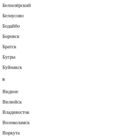
Белоозёрский
Белоусово
Бодайбо
Боровск
Братск
Бугры
Буйнакск
В
Видное
Вилюйск
Владивосток
Волоколамск
Воркута