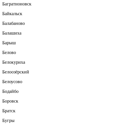
Багратионовск
Байкальск
Балабаново
Балашиха
Барыш
Белово
Белокуриха
Белоозёрский
Белоусово
Бодайбо
Боровск
Братск
Бугры