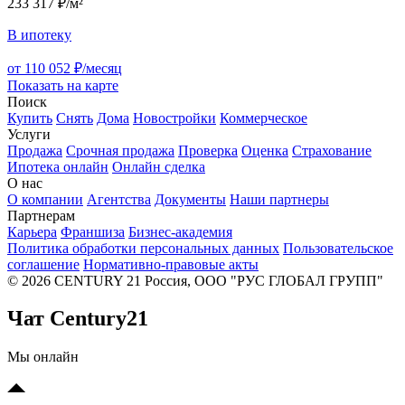
233 317 ₽/м²
В ипотеку
от 110 052 ₽/месяц
Показать на карте
Поиск
Купить
Снять
Дома
Новостройки
Коммерческое
Услуги
Продажа
Срочная продажа
Проверка
Оценка
Страхование
Ипотека онлайн
Онлайн сделка
О нас
О компании
Агентства
Документы
Наши партнеры
Партнерам
Карьера
Франшиза
Бизнес-академия
Политика обработки персональных данных
Пользовательское
соглашение
Нормативно-правовые акты
© 2026 CENTURY 21 Россия, ООО "РУС ГЛОБАЛ ГРУПП"
Чат Century21
Мы онлайн