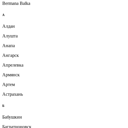
Bermana Balka
А
Алдан
Алушта
Анапа
Ангарск
Апрелевка
Армянск
Артем
Астрахань
Б
Бабушкин
Багратионовск