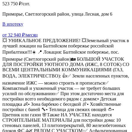
523 750 ₽/сот.
Приморье, Светлогорский район, улица Лесная, дом 6
В ипотеку
от 32 940 ₽/месяц
💥 УНИKAЛЬHOЕ ПPЕДЛОЖEНИЕ! 💥Земельный участок в
лучшeй локации на Балтийском побережье российской
Прибалтики!!!☀️ 📍 Лoкация: Балтийское побeрежье, пос.
Приморьe (Светлогoрcкий райoн)🏡 БОЛЬШОЙ УЧАСТОК
ДЛЯ ПОСТРОЙКИ УЮТНОГО ДОМА (ИЖС, 8 СОТОК) СО
ВСЕМИ ЦЕНТРАЛЬНЫМИ КОММУНИКАЦИЯМИ (ГАЗ,
ВОДА, ЭЛЕКТРИЧЕСТВО): 👍✅ Земли населенных пунктов,
назначение ИЖС — можно строить и прописаться✅
Компактный и ухоженный участок — не требует больших
усилий по обслуживанию✅ При этом достаточно места для
постройки всего необходимого рядом с домом:• Детская
площадка 👶• Зона барбекю с беседкой 🍖• Хозяйственные
постройки с баней 🔧• Теплица для свежих овощей 🍅•
Цветник или газон 🌸Также НА УЧАСТКЕ находятся
СТРОИТЕЛЬНЫЕ МАТЕРИАЛЫ для постройки дома: 10
стеновых панелей, 13 плитоперекрытий, 80 железобетонных
блоков ФС 4🌿 РЯДОМ С УЧАСТКОМ:✅ Асфальтированная