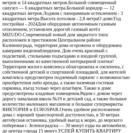
метров и 14 квадратных метров.Большой совмещенный
санузел — 6 квадратных метра.Большой коридор — 12
квадратных метров.Лоджия с панорамным остеклением - 3
квадратных метра.Высота потолков - 2,8 метраО доме:Год
постройки - 2024Дом оборудован автономным газовым
отоплением, установлен дорогой газовый котёл
МIZUDО.Современный новый дом закрытого типа
расположен в престижном Центральном районе
Калининграда, территория дома огорожена и оборудована
камерами видеонаблюдения. Дом очень красивый с
подсветкой, стильными подъездами и входной группой,
выполненными из качественной интерьерной плитки!
Территория жилого комплекса облагорожена и озеленена, с
собственной детской и спортивной площадкой, для жителей
комплекса предусмотрен подземный паркинг с возможностью
приобретения либо аренды, а также наземная гостевая
парковка, въезд только через шлагбаум. Также в доме
предусмотрены кладовые помещения.Рядом с домом через
дорогу начальная школа №19 и детский сад, а также большое
количество маленьких магазинов и большие супермаркеты
ВИКТОРИЯ и ЕURОSРАR.Очень удобное расположение
дома с хорошей транспортной доступностью, в 50 метрах
автобусная остановка, удобный выезд к морю, до морского
побережья г. Зеленоградска — 30 минут езды на автомобиле,
до центра города 15 минут.УСПЕЙ КУПИТЬ КВАРТИРУ