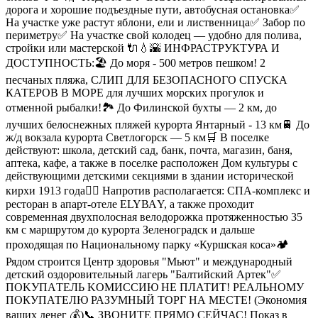
дорога и хорошие подъездные пути, автобусная остановка✅
На участке уже растут яблони, ели и лиственница✅ Забор по
периметру✅ На участке свой колодец — удобно для полива,
стройки или мастерской 🔌💧🌇 ИНФРАСТРУКТУРА И
ДОСТУПНОСТЬ:🏖 До моря - 500 метров пешком! 2
песчаных пляжа, СЛИП ДЛЯ БЕЗОПАСНОГО СПУСКА
КАТЕРОВ В МОРЕ для лучших морских прогулок и
отменной рыбалки!🏞 До Филинской бухты — 2 км, до
лучших белоснежных пляжей курорта Янтарный - 13 км🚆 До
ж/д вокзала курорта Светлогорск — 5 км🛒 В поселке
действуют: школа, детский сад, банк, почта, магазин, баня,
аптека, кафе, а также в поселке расположен Дом культуры с
действующими детскими секциями в здании исторической
кирхи 1913 года🧘‍♂️ Напротив располагается: СПА-комплекс и
ресторан в апарт-отеле ЕLYВАY, а также проходит
современная двухполосная велодорожка протяженностью 35
км с маршрутом до курорта Зеленоградск и дальше
проходящая по Национальному парку «Куршская коса»🏕
Рядом строится Центр здоровья "Мьют" и международный
детский оздоровительный лагерь "Балтийский Артек"✅
ПOKУПАTЕЛЬ KОМИСCИЮ НЕ ПЛАТИТ! РЕАЛЬНОМУ
ПОКУПАТЕЛЮ РАЗУМНЫЙ ТОРГ НА МЕСТЕ! (Экономия
ваших дeнeг 💰)📞 ЗВОНИТЕ ПРЯМО СЕЙЧАС! Показ в