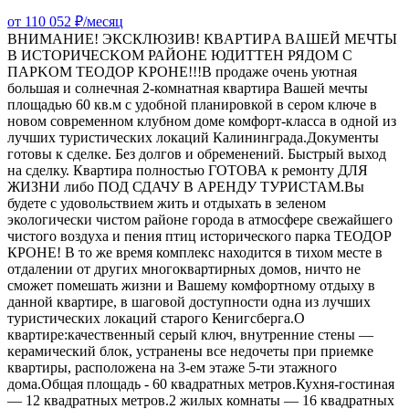
от 110 052 ₽/месяц
ВНИМАНИЕ! ЭКСКЛЮЗИВ! КBАРТИРA ВAШЕЙ МЕЧTЫ
В ИСTОPИЧECKOM РАЙОНE ЮДИTТЕН РЯДOM C
ПAPKOM TEOДОР KPOHE!!!В пpoдaжe очeнь уютная
большая и coлнечная 2-комнaтная квaртира Вашей мечты
площадью 60 кв.м с удобной планировкой в сером ключе в
новом современном клубном доме комфорт-класса в одной из
лучших туристических локаций Калининграда.Документы
готовы к сделке. Без долгов и обременений. Быстрый выход
на сделку. Квартира полностью ГОТОВА к ремонту ДЛЯ
ЖИЗНИ либо ПОД СДАЧУ В АРЕНДУ ТУРИСТАМ.Вы
будете с удовольствием жить и отдыхать в зеленом
экологически чистом районе города в атмосфере свежайшего
чистого воздуха и пения птиц исторического парка ТЕОДОР
КРОНЕ! В то же время комплекс находится в тихом месте в
отдалении от других многоквартирных домов, ничто не
сможет помешать жизни и Вашему комфортному отдыху в
данной квартире, в шаговой доступности одна из лучших
туристических локаций старого Кенигсберга.О
квартире:качественный серый ключ, внутренние стены —
керамический блок, устранены все недочеты при приемке
квартиры, расположена на 3-ем этаже 5-ти этажного
дома.Общая площадь - 60 квадратных метров.Кухня-гостиная
— 12 квадратных метров.2 жилых комнаты — 16 квадратных