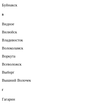
Буйнакск
В
Видное
Вилюйск
Владивосток
Волоколамск
Воркута
Всеволожск
Выборг
Вышний Волочек
Г
Гагарин