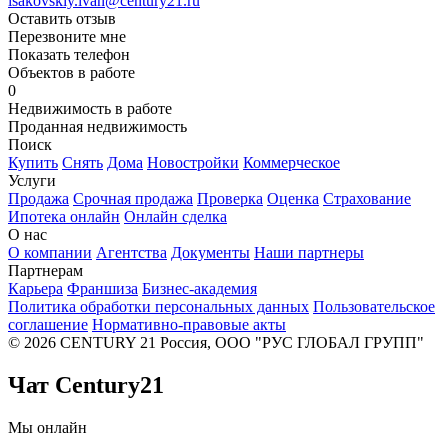
isakovskiy.ivan@century21.ru
Оставить отзыв
Перезвоните мне
Показать телефон
Объектов в работе
0
Недвижимость в работе
Проданная недвижимость
Поиск
Купить
Снять
Дома
Новостройки
Коммерческое
Услуги
Продажа
Срочная продажа
Проверка
Оценка
Страхование
Ипотека онлайн
Онлайн сделка
О нас
О компании
Агентства
Документы
Наши партнеры
Партнерам
Карьера
Франшиза
Бизнес-академия
Политика обработки персональных данных
Пользовательское
соглашение
Нормативно-правовые акты
© 2026 CENTURY 21 Россия, ООО "РУС ГЛОБАЛ ГРУПП"
Чат Century21
Мы онлайн