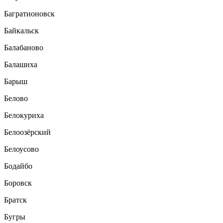
Багратионовск
Байкальск
Балабаново
Балашиха
Барыш
Белово
Белокуриха
Белоозёрский
Белоусово
Бодайбо
Боровск
Братск
Бугры