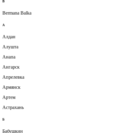
B
Bermana Balka
А
Алдан
Алушта
Анапа
Ангарск
Апрелевка
Армянск
Артем
Астрахань
Б
Бабушкин