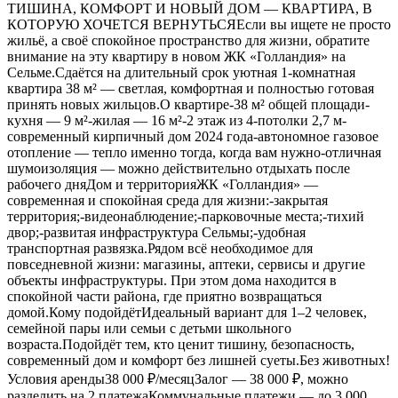
ТИШИНА, КОМФОРТ И НОВЫЙ ДОМ — КВАРТИРА, В
КОТОРУЮ ХОЧЕТСЯ ВЕРНУТЬСЯЕсли вы ищете не просто
жильё, а своё спокойное пространство для жизни, обратите
внимание на эту квартиру в новом ЖК «Голландия» на
Сельме.Сдаётся на длительный срок уютная 1-комнатная
квартира 38 м² — светлая, комфортная и полностью готовая
принять новых жильцов.О квартире-38 м² общей площади-
кухня — 9 м²-жилая — 16 м²-2 этаж из 4-потолки 2,7 м-
современный кирпичный дом 2024 года-автономное газовое
отопление — тепло именно тогда, когда вам нужно-отличная
шумоизоляция — можно действительно отдыхать после
рабочего дняДом и территорияЖК «Голландия» —
современная и спокойная среда для жизни:-закрытая
территория;-видеонаблюдение;-парковочные места;-тихий
двор;-развитая инфраструктура Сельмы;-удобная
транспортная развязка.Рядом всё необходимое для
повседневной жизни: магазины, аптеки, сервисы и другие
объекты инфраструктуры. При этом дома находится в
спокойной части района, где приятно возвращаться
домой.Кому подойдётИдеальный вариант для 1–2 человек,
семейной пары или семьи с детьми школьного
возраста.Подойдёт тем, кто ценит тишину, безопасность,
современный дом и комфорт без лишней суеты.Без животных!
Условия аренды38 000 ₽/месяцЗалог — 38 000 ₽, можно
разделить на 2 платежаКоммунальные платежи — до 3 000