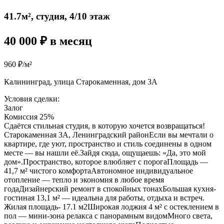
41.7м², студия, 4/10 этаж
40 000 ₽ в месяц
960 ₽/м²
Калининград, улица Старокаменная, дом 3А
Условия сделки:
Залог
Комиссия 25%
Сдаётся стильная студия, в которую хочется возвращаться!
Старокаменная 3А, Ленинградский районЕсли вы мечтали о
квартире, где уют, пространство и стиль соединены в одном
месте — вы нашли её.Зайдя сюда, ощущаешь: «Да, это мой
дом».Пространство, которое влюбляет с порогаПлощадь —
41,7 м² чистого комфортаАвтономное индивидуальное
отопление — тепло и экономия в любое время
годаДизайнерский ремонт в спокойных тонахБольшая кухня-
гостиная 13,1 м² — идеальна для работы, отдыха и встреч.
Жилая площадь- 17.1 м2Широкая лоджия 4 м² с остеклением в
пол — мини-зона релакса с панорамным видомМного света,