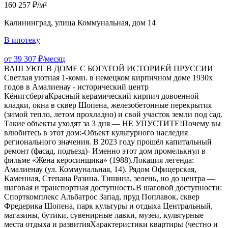
160 257 ₽/м²
Калининград, улица Коммунальная, дом 14
В ипотеку
от 39 307 ₽/месяц
ВАШ УЮТ В ДОМЕ С БОГАТОЙ ИСТОРИЕЙ ПРУССИИ
Светлая уютная 1-комн. в немецком кирпичном доме 1930х
годов в Амалиенау - исторический центр
КёнигсбергаКрасный керамический кирпич довоенной
кладки, окна в сквер Шопена, железобетонные перекрытия
(зимой тепло, летом прохладно) и свой участок земли под сад.
Такие объекты уходят за 3 дня — НЕ УПУСТИТЕ!Почему вы
влюбитесь в этот дом:-Объект культурного наследия
регионального значения. В 2023 году прошёл капитальный
ремонт (фасад, подъезд)- Именно этот дом промелькнул в
фильме «Жена керосинщика» (1988).Локация легенда:
Амалиенау (ул. Коммунальная, 14). Рядом Офицерская,
Каменная, Степана Разина. Тишина, зелень, но до центра —
шаговая и транспортная доступность.В шаговой доступности:
Спорткомплекс Альбатрос Запад, пруд Поплавок, сквер
Фредерика Шопена, парк культуры и отдыха Центральный,
магазины, бутики, сувенирные лавки, музеи, культурные
места отдыха и развитияХарактеристики квартиры (честно и