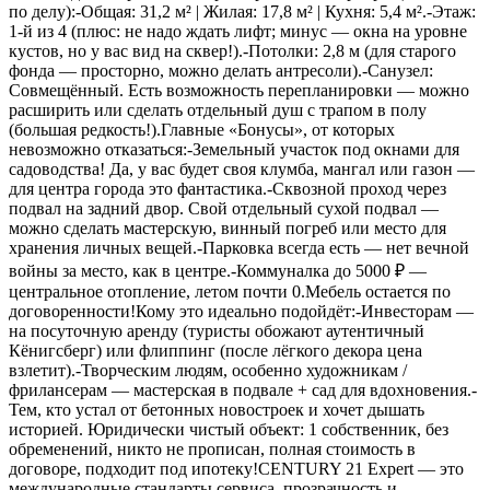
по делу):-Общая: 31,2 м² | Жилая: 17,8 м² | Кухня: 5,4 м².-Этаж:
1-й из 4 (плюс: не надо ждать лифт; минус — окна на уровне
кустов, но у вас вид на сквер!).-Потолки: 2,8 м (для старого
фонда — просторно, можно делать антресоли).-Санузел:
Совмещённый. Есть возможность перепланировки — можно
расширить или сделать отдельный душ с трапом в полу
(большая редкость!).Главные «Бонусы», от которых
невозможно отказаться:-Земельный участок под окнами для
садоводства! Да, у вас будет своя клумба, мангал или газон —
для центра города это фантастика.-Сквозной проход через
подвал на задний двор. Свой отдельный сухой подвал —
можно сделать мастерскую, винный погреб или место для
хранения личных вещей.-Парковка всегда есть — нет вечной
войны за место, как в центре.-Коммуналка до 5000 ₽ —
центральное отопление, летом почти 0.Мебель остается по
договоренности!Кому это идеально подойдёт:-Инвесторам —
на посуточную аренду (туристы обожают аутентичный
Кёнигсберг) или флиппинг (после лёгкого декора цена
взлетит).-Творческим людям, особенно художникам /
фрилансерам — мастерская в подвале + сад для вдохновения.-
Тем, кто устал от бетонных новостроек и хочет дышать
историей. Юридически чистый объект: 1 собственник, без
обременений, никто не прописан, полная стоимость в
договоре, подходит под ипотеку!CENTURY 21 Expert — это
международные стандарты сервиса, прозрачность и