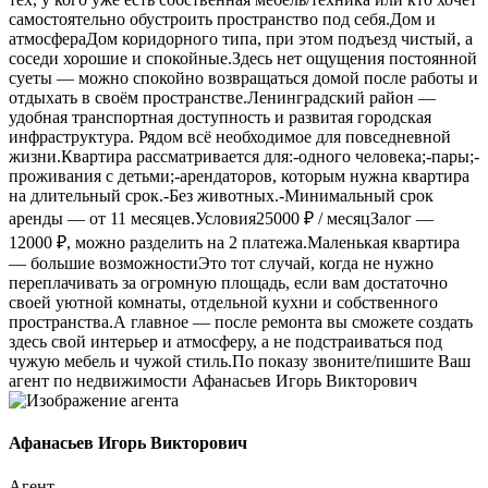
самостоятельно обустроить пространство под себя.Дом и
атмосфераДом коридорного типа, при этом подъезд чистый, а
соседи хорошие и спокойные.Здесь нет ощущения постоянной
суеты — можно спокойно возвращаться домой после работы и
отдыхать в своём пространстве.Ленинградский район —
удобная транспортная доступность и развитая городская
инфраструктура. Рядом всё необходимое для повседневной
жизни.Квартира рассматривается для:-одного человека;-пары;-
проживания с детьми;-арендаторов, которым нужна квартира
на длительный срок.-Без животных.-Минимальный срок
аренды — от 11 месяцев.Условия25000 ₽ / месяцЗалог —
12000 ₽, можно разделить на 2 платежа.Маленькая квартира
— большие возможностиЭто тот случай, когда не нужно
переплачивать за огромную площадь, если вам достаточно
своей уютной комнаты, отдельной кухни и собственного
пространства.А главное — после ремонта вы сможете создать
здесь свой интерьер и атмосферу, а не подстраиваться под
чужую мебель и чужой стиль.По показу звоните/пишите Ваш
агент по недвижимости Афанасьев Игорь Викторович
Афанасьев Игорь Викторович
Агент