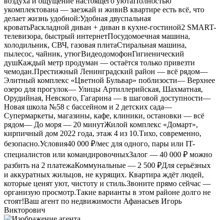
воздуха и ощущение настоящего уютаПолностью
укомплектована — заезжай и живиВ квартире есть всё, что
делает жизнь удобной:Удобная двуспальная
кроватьРаскладной диван + диван в кухне-гостиной2 SMART-
телевизора, быстрый интернетПосудомоечная машина,
холодильник, СВЧ, газовая плитаСтиральная машина,
пылесос, чайник, утюгВидеодомофонГигиенический
душКаждый метр продуман — остаётся только привезти
чемодан.Престижный Ленинградский район — всё рядом—
Элитный комплекс «Цветной Бульвар» поблизости— Верхнее
озеро для прогулок— Улицы Артиллерийская, Шахматная,
Орудийная, Невского, Гагарина — в шаговой доступности—
Новая школа №58 с бассейном и 2 детских сада—
Супермаркеты, магазины, кафе, клиники, остановки — всё
рядом— До моря — 20 минутЖилой комплекс «Домарт»,
кирпичный дом 2022 года, этаж 4 из 10.Тихо, современно,
безопасно.Условия40 000 ₽/мес для одного, пары или IT-
специалистов или командировочныхЗалог — 40 000 ₽ можно
разбить на 2 платежаКоммунальные — 2 500 ₽Для серьёзных
и аккуратных жильцов, не курящих. Квартира ждёт людей,
которые ценят уют, чистоту и стиль.Звоните прямо сейчас —
организую просмотр.Такие варианты в этом районе долго не
стоят!Ваш агент по недвижимости Афанасьев Игорь
Викторович