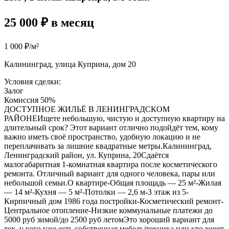
25 000 ₽ в месяц
1 000 ₽/м²
Калининград, улица Куприна, дом 20
Условия сделки:
Залог
Комиссия 50%
ДОСТУПНОЕ ЖИЛЬЁ В ЛЕНИНГРАДСКОМ
РАЙОНЕИщете небольшую, чистую и доступную квартиру на
длительный срок? Этот вариант отлично подойдёт тем, кому
важно иметь своё пространство, удобную локацию и не
переплачивать за лишние квадратные метры.Калининград,
Ленинградский район, ул. Куприна, 20Сдаётся
малогабаритная 1-комнатная квартира после косметического
ремонта. Отличный вариант для одного человека, пары или
небольшой семьи.О квартире-Общая площадь — 25 м²-Жилая
— 14 м²-Кухня — 5 м²-Потолки — 2,6 м-3 этаж из 5-
Кирпичный дом 1986 года постройки-Косметический ремонт-
Центральное отопление-Низкие коммунальные платежи до
5000 руб зимой/до 2500 руб летомЭто хороший вариант для
тех, у кого уже есть собственная мебель/техника или кто хочет