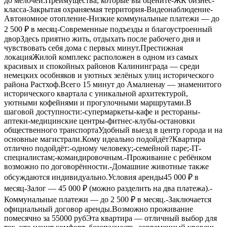
до мелочей.Преимущества, которые вы оцените-ЖК бизнес-
класса-Закрытая охраняемая территория-Видеонаблюдение-
Автономное отопление-Низкие коммунальные платежи — до
2 500 ₽ в месяц-Современные подъезды и благоустроенный
дворЗдесь приятно жить, отдыхать после рабочего дня и
чувствовать себя дома с первых минут.Престижная
локацияЖилой комплекс расположен в одном из самых
красивых и спокойных районов Калининграда — среди
немецких особняков и уютных зелёных улиц исторического
района Растхоф.Всего 15 минут до Амалиенау — знаменитого
исторического квартала с уникальной архитектурой,
уютными кофейнями и прогулочными маршрутами.В
шаговой доступности:-супермаркеты-кафе и рестораны-
аптеки-медицинские центры-фитнес-клубы-остановки
общественного транспортаУдобный выезд в центр города и на
основные магистрали.Кому идеально подойдёт?Квартира
отлично подойдёт:-одному человеку;-семейной паре;-IT-
специалистам;-командировочным.-Проживание с ребёнком
возможно по договорённости.-Домашние животные также
обсуждаются индивидуально.Условия аренды45 000 ₽ в
месяц-Залог — 45 000 ₽ (можно разделить на два платежа).-
Коммунальные платежи — до 2 500 ₽ в месяц.-Заключается
официальный договор аренды.Возможно проживание
помесячно за 55000 рубЭта квартира — отличный выбор для