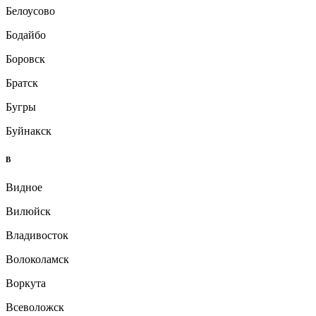
Белоусово
Бодайбо
Боровск
Братск
Бугры
Буйнакск
В
Видное
Вилюйск
Владивосток
Волоколамск
Воркута
Всеволожск